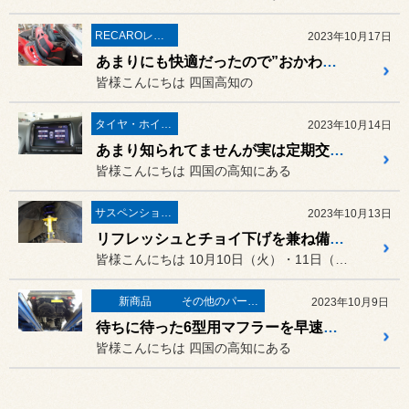
RECAROレカロ＆シート関連
2023年10月17日
あまりにも快適だったので”おかわり”しちゃいました！マツダ ロードスター（ND5RC）に「RECARO SR-7 GU100H」の取り付け！
皆様こんにちは 四国高知の
タイヤ・ホイール
2023年10月14日
あまり知られてませんが実は定期交換部品なんです！日産 R35GT-RのTPMS（空気圧）センサーを交換しました！
皆様こんにちは 四国の高知にある
サスペンション・アライメント
2023年10月13日
リフレッシュとチョイ下げを兼ね備えたお得なサスペンションキットなんです！日産 セレナ（GFC27）に「KYB Lowfer Sports KIT」の取り付け！
皆様こんにちは 10月10日（火）・11日（水）...
新商品
その他のパーツ取付
2023年10月9日
待ちに待った6型用マフラーを早速取り付けました！スズキ キャリイ（DA16T）に「GT CAR PRODUCE タイプS-X2マフラー」の取り付け！
皆様こんにちは 四国の高知にある