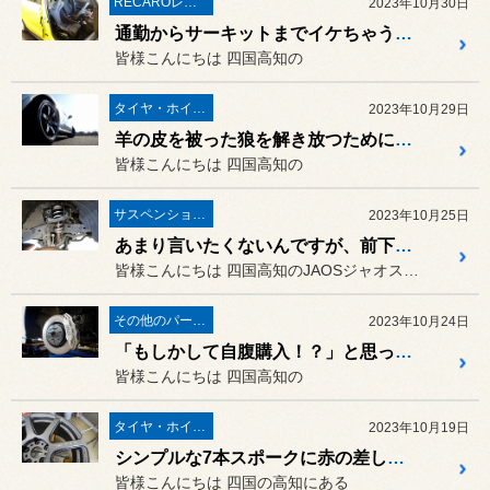
RECAROレカロ＆シート関連
2023年10月30日
通勤からサーキットまでイケちゃう欲張りなシートなんです！「スズキ スイフトスポーツ（ZC33S）に「RECARO RS-G GK」の取り付け！
皆様こんにちは 四国高知の
タイヤ・ホイール
2023年10月29日
羊の皮を被った狼を解き放つために“走りのサンナナ”を投入しました！スカイライン GT-R（BNR32）に「RAYS TE37 SAGA SL＆POTENZA S007A」の取り付け！
皆様こんにちは 四国高知の
サスペンション・アライメント
2023年10月25日
あまり言いたくないんですが、前下がりの見た目とフワフワする乗り心地が同時に改善できちゃうんです！トヨタ ランドクルーザープラド（TRJ150W）に「JAOS BATTLEZ リフトアップセット VFCA ver.B」の取り付け！
皆様こんにちは 四国高知のJAOSジャオス屋さん♪
その他のパーツ取付
2023年10月24日
「もしかして自腹購入！？」と思っちゃうぐらいギリギリでしたが、ミリ単位の絶妙なクリアランスでバッチリ仕上がりました！トヨタ 86（ZN6）に「ENDLESS 6POTライト＆S4Rキャリパーキット」の取り付け！
皆様こんにちは 四国高知の
タイヤ・ホイール
2023年10月19日
シンプルな7本スポークに赤の差し色を加えたら迫力のある仕上がりになりました！ホンダ シビック（FK7）に「WORK EMOTION T7R」の取り付け！
皆様こんにちは 四国の高知にある