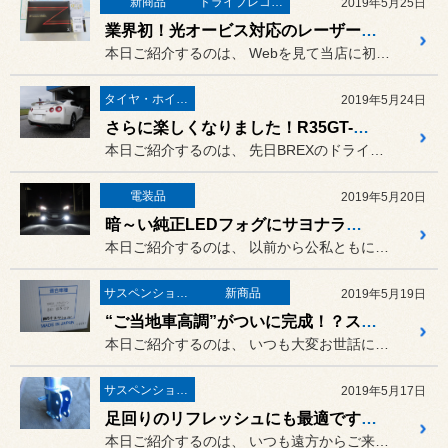
新商品
ドライブレコーダー・レーダー
2019年5月25日
業界初！光オービス対応のレーザー＆レーダー探知機「ユピテル Z100L」をデイズに取り付け！
本日ご紹介するのは、 Webを見て当店に初めてご来店い...
タイヤ・ホイール
2019年5月24日
さらに楽しくなりました！R35GT-RにPOTENZA S007Aを取り付け
本日ご紹介するのは、 先日BREXのドライブレコーダー...
電装品
2019年5月20日
暗～い純正LEDフォグにサヨナラ！30ヴェルファイアにベロフ トランス･レイ＆レンズキットを取り付け
本日ご紹介するのは、 以前から公私ともに大変お世話にな...
サスペンション・アライメント
新商品
2019年5月19日
“ご当地車高調”がついに完成！？スカイラインR34に特注のクスコ車高調を取り付け
本日ご紹介するのは、 いつも大変お世話になっている、R...
サスペンション・アライメント
2019年5月17日
足回りのリフレッシュにも最適です！ZC72スイフトにクスコ車高調を取り付け
本日ご紹介するのは、 いつも遠方からご来店いただいてい...