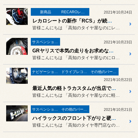
新商品
RECAROレカロ＆シート関連
2021年10月24日
レカロシートの新作「RCS」が続々入荷中！今回は当店初となるホワイトシェルをホンダ S2000（AP1）に取り付けましたよ！
皆様こんにちは 「高知のタイヤ屋なのにレカロシー...
サスペンション・アライメント
2021年10月23日
GRヤリスで本気の走りをお求めならこの車高調がオススメですよ！トヨタ GRヤリス（GXPA16）に「CUSCO SPORT R」の取り付け！
皆様こんにちは 「高知のタイヤ屋なのにローダウン...
ナビゲーション・オーディオ
ドライブレコーダー・レーダー
その他のパーツ取付
2021年10月22日
最近人気の軽トラカスタムが当店でも増えてますよ！スズキ キャリイトラック農繁スペシャル（DA16T）にレカロシートとマフラーの取り付け！
皆様こんにちは 「高知のタイヤ屋なのに軽トラのカ...
サスペンション・アライメント
その他のパーツ取付
2021年10月21日
ハイラックスのフロント下がりと硬い乗り心地を解消したいなら、こんなアイテムがオススメですよ！トヨタ HILUX（GUN125) に「JAOSリフトアップキット」の取り付け！
皆様こんにちは 「高知のタイヤ専門店なのにHIL...