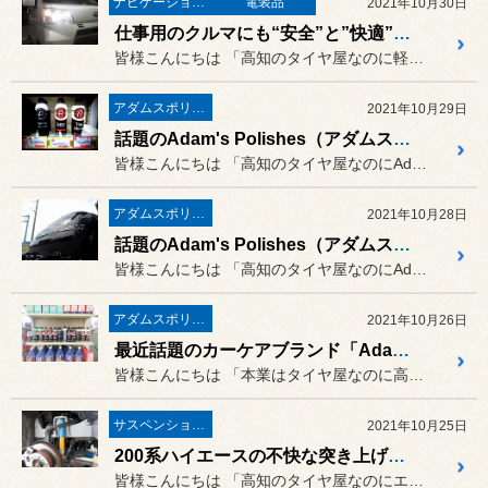
ナビゲーション・オーディオ
電装品
2021年10月30日
仕事用のクルマにも“安全”と”快適”は必須ですよ！スバル サンバー（S321B）に「ナビゲーション＆LEDヘッドランプ」の取り付け！
皆様こんにちは 「高知のタイヤ屋なのに軽バン・軽...
アダムスポリッシュ
2021年10月29日
話題のAdam's Polishes（アダムスポリッシュ）を徹底解明！今回はそれぞれ特徴が違う3種類のタイヤワックスですよ！
皆様こんにちは 「高知のタイヤ屋なのにAdam'...
アダムスポリッシュ
2021年10月28日
話題のAdam's Polishes（アダムスポリッシュ）を徹底解明！今回は黄色い液体のSlick & Slide | スリック&スライドですよ！
皆様こんにちは 「高知のタイヤ屋なのにAdam'...
アダムスポリッシュ
2021年10月26日
最近話題のカーケアブランド「Adam's Polishes（アダムスポリッシュ）」の取り扱いを開始しました！
皆様こんにちは 「本業はタイヤ屋なのに高知県で唯...
サスペンション・アライメント
2021年10月25日
200系ハイエースの不快な突き上げを快適なエナペタルダンパーで改善しました！
皆様こんにちは 「高知のタイヤ屋なのにエナペタル...