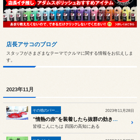
店長アサコのブログ
スタッフがさまざまなテーマでクルマに関する情報をお伝えしま
す。
2023年11月
その他のパーツ取付
2023年11月28日
“情熱の赤”を装着したら抜群の効きとカッコ良い見た目が両方ゲット出来ました！ホンダ N-ONE（JG3）に「ENDLESS Super micro6ライトキャリパー」の取り付け！
皆様こんにちは 四国の高知にある