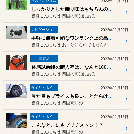
サスペンション・アライメント
2023年11月25日
しっかりとした乗り味はもちろんのこと、さりげないブラックのダンパー色も人気の理由なんですよ！ズズキ ジムニーシエラ（JB74W）に「APIO 7420SAサスペンションキット」の取り付け！
皆様こんにちは 四国の高知にある
ナビゲーション・オーディオ
2023年11月20日
手軽に装着可能なワンランク上の高音質スピーカー！ホンダ N-BOX（JF3）に「カロッツェリア TS-V173」の取り付け！
皆様こんにちは あまり知られてませんが・・・
電装品
2023年11月19日
体感試乗後の購入率は、なんと100％！人気のスロットルコントローラー「DTE New PPT」をスズキ ジムニーシエラ（JB74W）に取り付けました！
皆様こんにちは 四国の高知にある
タイヤ・ホイール
2023年11月18日
見た目もプライスも良いことだらけのインチダウン！ホンダ シビックタイプR（FK8）に「VOLK RACING TE37 SAGA SL＆POTENZA S007A」の取り付け！
皆様こんにちは 四国高知の
タイヤ・ホイール
2023年11月16日
こんなとこにもブリヂストン！？
皆様こんにちは 四国高知の