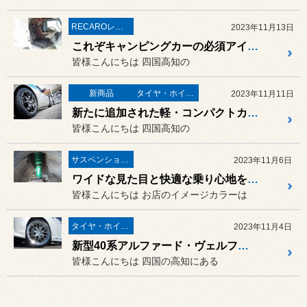
RECAROレカロ＆シート関連
2023年11月13日
これぞキャンピングカーの必須アイテム！トヨタ カムロード（KDY231）に「RECARO SR-7F GU100」の取り付け！
皆様こんにちは 四国高知の
新商品
タイヤ・ホイール
2023年11月11日
新たに追加された軽・コンパクトカーサイズの16インチを早速装着しました！マツダ ロードスター（ND5RC）に「RAYS G025」＆「POTENZA Adrenalin RE004」の取り付け！
皆様こんにちは 四国高知の
サスペンション・アライメント
2023年11月6日
ワイドな見た目と快適な乗り心地を実現するためにフルスペック車高調を投入！MAZDA3（BPFP）に「TEIN FLEX Z」の取り付け！
皆様こんにちは お店のイメージカラーは
タイヤ・ホイール
2023年11月4日
新型40系アルファード・ヴェルファイアは21インチがお似合いかも！？トヨタ アルファードハイブリッド（AAHH40W）に「WORK LANVEC LM7」の取り付け！
皆様こんにちは 四国の高知にある