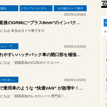
電装品
ドライブレコーダー・レーダー
その他のパーツ取付
2022年11月26日
納車直後のGR86に“プラス8mm”のインパクト！トヨタ GR86（ZN8）に「TOM'S オーバーフェンダー」の取り付け！
にちは 本当はタイヤ屋ですが
※
サスペンション・アライメント
2022年11月24日
ねじれやすいハッチバック車の開口部を補強すると効果絶大ですよ！スズキ アルトワークス（HA36S）に「CUSCO パワーブレース リヤピラーバー」の取り付け！
にちは 「四国高知のCUSCOクスコパー...
RECAROレカロ＆シート関連
2022年11月22日
まるで乗用車のような “快適VAN” が急増中！ホンダ N-VAN（JJ1）に「RECARO LX-F WU110」を2脚セットで取り付けました！
にちは 「四国高知のレカロシート専門店！」