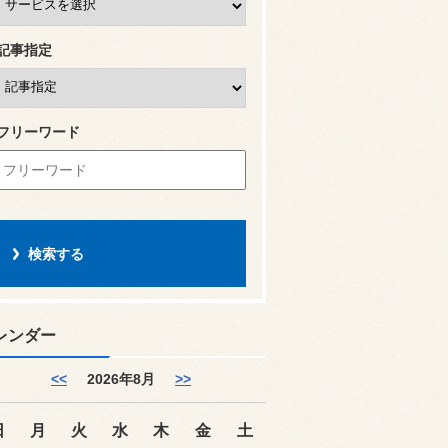
記事指定
フリーワード
レンダー
<<
2026年8月
>>
日
月
火
水
木
金
土