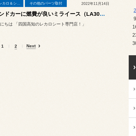
RECAROレカロ＆シート関連
その他のパーツ取付
2022年11月14日
セカンドカーに燃費が良いミライース（LA300S）を購入したんですが、怒涛のカスタムでどっちがメインカーか分からなくなっちゃいました！ レカロシート・マフラー交換編
にちは 「四国高知のレカロシート専門店！」
1
2
3
Next
1
2