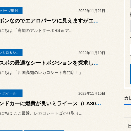
のパーツ取付
2022年11月21日
カーボンなのでエアロパーツに見えますがエンジンルームの熱気を逃がす機能パーツなんです！スズキ アルトターボRS（HA36S)に「モンスタースポーツ フェンダーダクト」の取り付け！
にちは 「高知のアルトターボRS & ア...
RECAROレカロ＆シート関連
2022年11月19日
スイスポの最適なシートポジションを探求してみました！スズキ スイフトスポーツ（ZC33S）に「RECARO SR-7 GU100H」の取り付け！
にちは 「四国高知のレカロシート専門店！」
・ホイール
2022年11月15日
カ
セカンドカーに燃費が良いミライース（LA300S）を購入したんですが、怒涛のカスタムでどっちがメインカーか分からなくなっちゃいました！完成編
にちは ここ最近、レカロシートばかり取り...