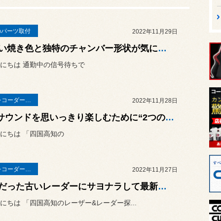
のパーツ取付
2022年11月29日
美しい焼き色と独特のチャンバー形状が気になったので迷わずこのマフラーに決めました！スバル 新型レヴォーグ（VN5）に「SYMSシムス EXチャンバー&リヤマフラーセット」の取り付け！
にちは 通勤中の信号待ちで
ドライブレコーダー・レーダー
2022年11月28日
V10サウンドを思いっきり楽しむために“2つの安心アイテム”を取り付けました！ BMW E63 M6に「ユピテル レーザー&レーダー探知機 Z2000」&「Elut ドライブレコーダー AG424-DRC」の取り付け！
にちは 「四国高知の
ドライブレコーダー・レーダー
2022年11月27日
不調だった古いレーダーにサヨナラして最新式に交換しました！スバル レヴォーグ（VM4）に「ユピテル レーザー&レーダー探知機 Z2000」の取り付け！
にちは 「四国高知のレーザー&レーダー探...