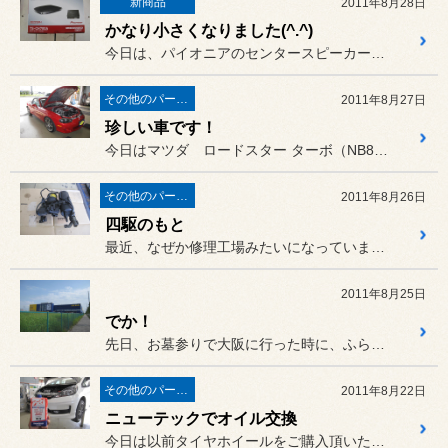
新商品
2011年8月28日
かなり小さくなりました(^.^)
今日は、パイオニアのセンタースピーカーの新商品「TS-CH700A...
その他のパーツ取付
2011年8月27日
珍しい車です！
今日はマツダ ロードスター ターボ（NB8C）のプラグ交換と
その他のパーツ取付
2011年8月26日
四駆のもと
最近、なぜか修理工場みたいになっていますが？、
2011年8月25日
でか！
先日、お墓参りで大阪に行った時に、ふらっと寄った「IKEA（イケア...
その他のパーツ取付
2011年8月22日
ニューテックでオイル交換
今日は以前タイヤホイールをご購入頂いた、フィットRS（GE8）のオ...