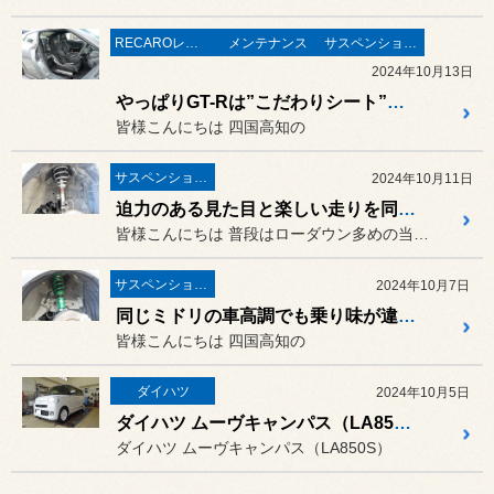
RECAROレカロ＆シート関連
メンテナンス
サスペンション・アライメント
2024年10月13日
やっぱりGT-Rは”こだわりシート”がお似合いです！日産R35GT-Rに「RECARO PRO RACER RMS2600A」の取り付け！
皆様こんにちは 四国高知の
サスペンション・アライメント
2024年10月11日
迫力のある見た目と楽しい走りを同時にゲット出来るチョイ上げキット！ミツビシ デリカD:５（CV1W）に「JAOS BATTLEZ リフトアップセット VFCA」の取り付け！
皆様こんにちは 普段はローダウン多めの当店ですが
サスペンション・アライメント
2024年10月7日
同じミドリの車高調でも乗り味が違うんです！トヨタ C-HR GRスポーツ（ZYV11）に「TEIN RX1車高調」の取り付け！
皆様こんにちは 四国高知の
ダイハツ
2024年10月5日
ダイハツ ムーヴキャンパス（LA850S）& REGNO GR-Leggera（レグノ ジーアール ・レジェーラ）
ダイハツ ムーヴキャンパス（LA850S）