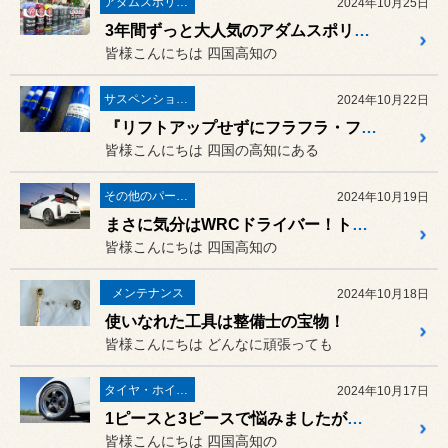
アダムスポリッシュ
2024年10月25日
3年間ずっと大人気のアダムスポリッシュが今回も大量入荷しました！
皆様こんにちは 四国高知の
サスペンション・アライメント
2024年10月22日
『リフトアップせずにフラフラ・フワフワだけを改善したい』そんなお客様が急増中です！スズキ ジムニー（JB64W）に「エナペタル E-12ダンパー」の取り付け！
皆様こんにちは 四国の高知にある
その他のパーツ取付
2024年10月19日
まさに気分はWRCドライバー！トヨタ GRヤリス（GXPA16）に「FrogDrive R-Wing HYBRID」の取り付け！
皆様こんにちは 四国高知の
メンテナンス
2024年10月18日
使いなれた工具は整備士の宝物！
皆様こんにちは どんなに頑張っても
タイヤ・ホイール
2024年10月17日
1ピースと3ピースで悩みましたが、やっぱり自分好みに仕上げたくて“これ”にしました！BMW F30 320dに「WORK MEISTER S1」& 「POTENZA S007A」の取り付け！
皆様こんにちは 四国高知の