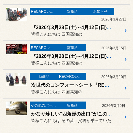
RECAROレカロ＆シート関連
新商品
お知らせ
2026年3月27日
『2026年3月28日(土)～4月12日(日) RECARO体感キャンペーン 2026 』いよいよ明日からスタートです！
皆様こんにちは 四国高知の
RECAROレカロ＆シート関連
新商品
2026年3月15日
『2026年3月28日(土)～4月12日(日) RECARO体感キャンペーン 2026 』期間中の展示シートが決定しました！
皆様こんにちは 四国高知の
新商品
RECAROレカロ＆シート関連
2026年3月10日
次世代のコンフォートシート『RECARO New LX-F』は見た目や機能が劇的に進化してました！
皆様こんにちは 四国高知の
その他のパーツ取付
新商品
2026年3月9日
かなり珍しい”四角形の出口”がこの車には似合うんです！スバル フォレスター（SLG）に「GANADOR Vertex Sportsマフラー」の取り付け！
皆様こんにちは その昔、父親が乗っていた