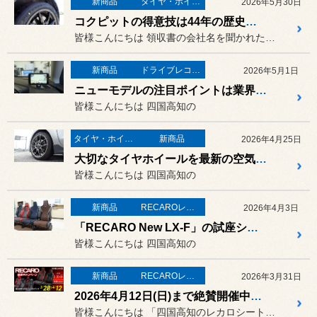
新商品
タイヤ・ホイール
2026年5月30日
コクピットの得意技は44年の歴史で積み重ねた『お客様や車種に最適なタイヤ選び！』
皆様こんにちは 領収書の会社名を聞かれた時に
新商品
ドライブレコーダー・レーダー
2026年5月1日
ニューモデルの注目ポイントは業界最大級の“4インチ画面”！スバル レヴォーグ（VN5）にユピテル レーザー&レーダー探知機「ZK2200」を取り付けました！
皆様こんにちは 四国高知の
タイヤ・ホイール
新商品
2026年4月25日
大切なタイヤホイールを最新の空気圧センサーでしっかり守ります！スズキ スイフトスポーツ（ZC33S）に「BBS RF DB」&「ブリヂストン TPMS B-X1」を取り付けました！
皆様こんにちは 四国高知の
新商品
RECAROレカロ＆シート関連
2026年4月3日
「RECARO New LX-F」の試座シートがついに入荷！“ラクだけど窮屈じゃない”次世代のコンフォートシートをぜひご体感下さい！
皆様こんにちは 四国高知の
新商品
RECAROレカロ＆シート関連
2026年3月31日
2026年4月12日(日)まで絶賛開催中！『RECARO体感キャンペーン 2026 』の展示シートを詳しく紹介します！
皆様こんにちは 「四国高知のレカロシート専門店！」