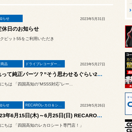
知らせ
2023年5月31日
定休日のお知らせ
クピット55をご利用いただき
新商品
ドライブレコーダー・レーダー
2023年5月27日
“これって純正パーツ？”そう思わせるぐらい2ピースタイプはスマートな取り付けが可能ですよ！マツダ CX-8（KG5P）にMSSS対応新型レーザー&レーダー探知機「ユピテル Z2100」の取り付け！
にちは 「四国高知の“MSSS対応”レー...
知らせ
RECAROレカロ＆シート関連
2023年5月26日
「2023年6月15日(木)～6月25日(日) RECARO体感キャンペーン開催決定！」実際に座って感じられる10日間をぜひお見逃しなく！
にちは 「四国高知のレカロシート専門店！」