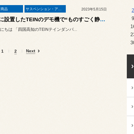
新商品
サスペンション・アライメント
2023年5月15日
新たに設置したTEINのデモ機で“ものすごく静かになったモーター音”をご体感下さい！
1
にちは 「四国高知のTEINテインダンパ...
2
3
Next
1
2