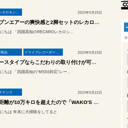
RECAROレカロ＆シート関連
2023年5月25日
オープンエアーの爽快感と2脚セットのレカロシートに心を奪われました！セリカ コンバーチブル（ST202C）に「RECARO LX-F WL110H」の取り付け！
にちは 「四国高知のRECAROレカロシ...
※
新商品
ドライブレコーダー・レーダー
2023年5月23日
２ピースタイプならこだわりの取り付けが可能ですよ！話題のMSSS対応レーザー&レーダー探知機「ユピテル スーパーキャット Z2100」を新型レガシィ アウトバック（BT5）に取り付けました！
にちは 「四国高知の“MSSS対応”レー...
テナンス
2023年5月22日
走行距離が10万キロを超えたので「WAKO'S eクリーンプラス」でエンジン内部の大掃除をしてみました！
にちは 年末に大掃除をしてると