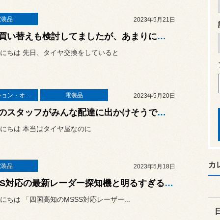
電装品
2023年5月21日
車の買い替えも検討してましたが、あまりにも激変したのでやめました！スズキ エブリイバン（DA64V）に「エーモン 汎用LEDランプ」の取り付け！
にちは 先日、タイヤ交換をしていると
ナビゲーション・オーディオ
電装品
2023年5月20日
お店のスタッフがみんな配達に出かけそうで心配です！スズキ エブリイバン（DA64V）に“快適3点セット”の取り付け！
にちは 本当はタイヤ屋なのに
カ
電装品
2023年5月18日
MSSS対応の最新レーダー探知機と明るすぎるLEDウインカーでより安全な走行が可能になりますよ！スバル フォレスターに「ユピテル レーザー&レーダー探知機 Z1100」&「BELLOF シリウスEVO ウインカーLED」の取り付け！
にちは 「四国高知のMSSS対応レーザー...