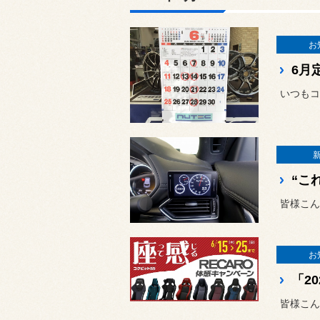
お
6月
いつもコ
皆様こん
お
皆様こん