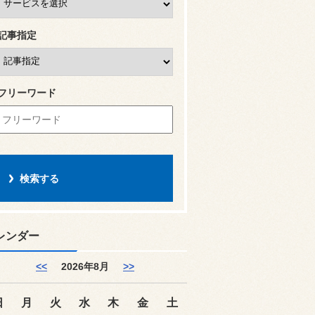
記事指定
フリーワード
レンダー
<<
2026年8月
>>
日
月
火
水
木
金
土