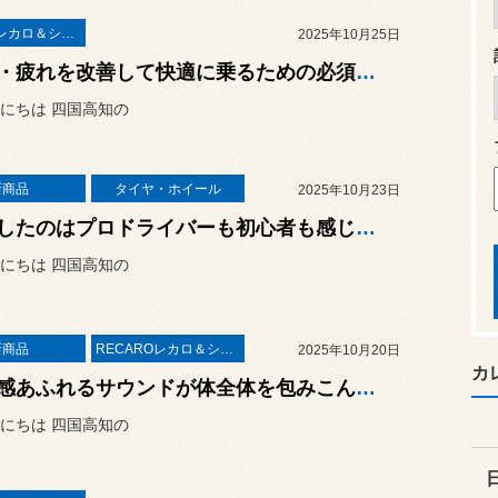
RECAROレカロ＆シート関連
2025年10月25日
腰痛・疲れを改善して快適に乗るための必須パーツ！スズキ ジムニー（JB64W）に「RECARO SR-C UT100H」を取り付けました！
にちは 四国高知の
新商品
タイヤ・ホイール
2025年10月23日
目指したのはプロドライバーも初心者も感じられるブリザック史上“断トツ”の安心感！ブリヂストンの新しいスタッドレスタイヤ「BLIZZAK WZ-1」を体感してきました！
にちは 四国高知の
新商品
RECAROレカロ＆シート関連
2025年10月20日
カ
臨場感あふれるサウンドが体全体を包みこんでくれる新世代のコンフォートシート！マツダ ロードスター（ND5RE）に「RECARO RCS サウンドエディション」の取り付け！
にちは 四国高知の