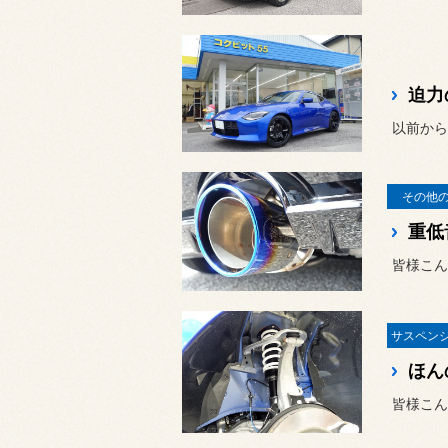
以前から
その他
皆様こん
皆様こん