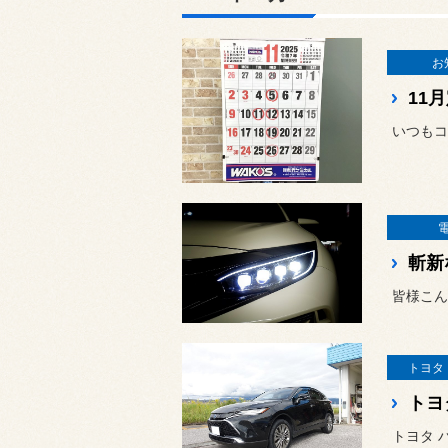
お
11
いつもコ
皆様こん
トヨタ
トヨタ 