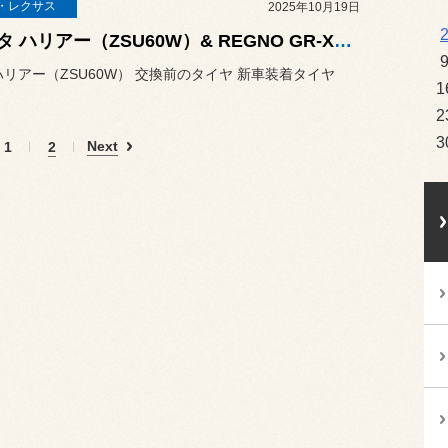
・レクサス
2025年10月19日
トヨタ ハリアー（ZSU60W）& REGNO GR-XⅢ TYPE RV（レグノ ジーアール クロススリー タイプ アールブイ）
ハリアー（ZSU60W） 交換前のタイヤ 新車装着タイヤ
1
2
3
Next
1
2