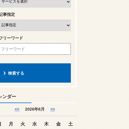
記事指定
フリーワード
レンダー
<<
2026年8月
>>
日
月
火
水
木
金
土