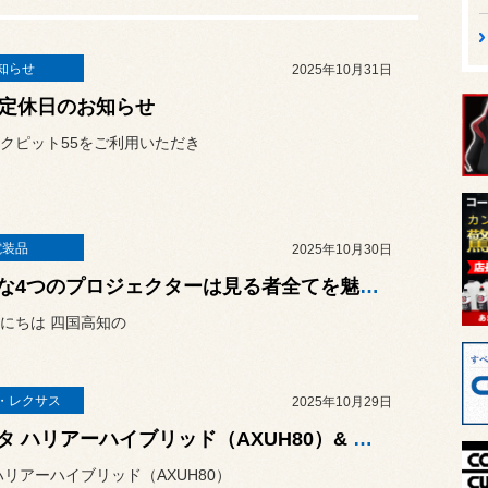
知らせ
2025年10月31日
月定休日のお知らせ
クピット55をご利用いただき
電装品
2025年10月30日
斬新な4つのプロジェクターは見る者全てを魅了する！ホンダ シビックタイプR（FK8）に「アルファレックス LED プロジェクター ヘッドライト」を取り付けました！
にちは 四国高知の
・レクサス
2025年10月29日
トヨタ ハリアーハイブリッド（AXUH80）& ALENZA LX100（アレンザ エルエックス ヒャク）
ハリアーハイブリッド（AXUH80）