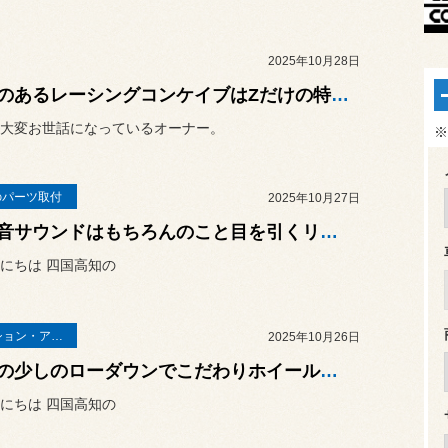
2025年10月28日
迫力のあるレーシングコンケイブはZだけの特権です！日産 フェアレディZ（RZ34）&「TE37 SAGA S-plus」＋「POTENZA S007A」
大変お世話になっているオーナー。
※
のパーツ取付
2025年10月27日
重低音サウンドはもちろんのこと目を引くリアビューもステキです！日産 フェアレディZ（RZ34）に「柿本 Class KRマフラー」の取り付け！
にちは 四国高知の
サスペンション・アライメント
2025年10月26日
ほんの少しのローダウンでこだわりホイールの魅力がさらに倍増！日産 フェアレディZ（RZ34）に「HKS HIPERMAX S車高調」を取り付けました！
にちは 四国高知の