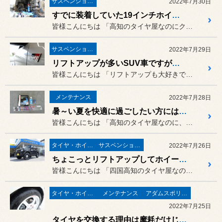
サスペンション・アライメント
2022年7月30日
すでに装着していた19インチホイールをさらに引き立たせるために！スバル レガシィ ツーリングワゴン（BRG）に「CUSCO STREET ZERO A」の取り付け！
皆様こんにちは 「高知のタイヤ屋なのにクスコ車高...
サスペンション・アライメント
2022年7月29日
リフトアップが多いSUV車ですが実はローダウンすると迫力が増すんですよ！トヨタ C-HR GR SPORT（ZYX11）に「CUSCO STREET ZERO」の取り付け！
皆様こんにちは 「リフトアップも大好きですが
メンテナンス
2022年7月28日
暑～い夏を快適に過ごしたい方にはこんなメンテナンスがオススメですよ♪ ホンダ N-BOXカスタム（JF1）に「夏の定期メンテナンス4点セット」を施工しました！
皆様こんにちは 「高知のタイヤ屋なのに、実はメン...
タイヤ・ホイール
サスペンション・アライメント
2022年7月26日
ちょこっとリフトアップしてホイールを交換するだけで硬派なジムニーに変身しちゃいました！スズキ 新型ジムニー（JB64W）に「クスコ1インチリフトアップキット」& 「DEAN CROSS COUNTRY」の取り付け！
皆様こんにちは 「四国高知のタイヤ屋なのに新型ジ...
タイヤ・ホイール
メンテナンス
アダムスポリッシュ
2022年7月25日
タイヤを交換する理由は摩耗だけじゃないんですよ！ホンダ S660（JW5）に「POTENZA Adrenalin RE004」の取り付け！