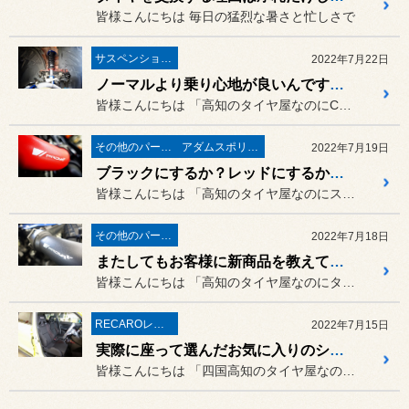
皆様こんにちは 毎日の猛烈な暑さと忙しさで
サスペンション・アライメント
2022年7月22日
ノーマルより乗り心地が良いんですって！マツダ ロードスター（ND5RC）に「CUSCO STREET ZERO A」の取り付け！
皆様こんにちは 「高知のタイヤ屋なのにCUSCO...
その他のパーツ取付
アダムスポリッシュ
2022年7月19日
ブラックにするか？レッドにするか？想像するだけで夜も眠れません！スバル フォレスター（SK5）に「PROVA ターボパイプ CB18」の取り付け！
皆様こんにちは 「高知のタイヤ屋なのにスバル車の...
その他のパーツ取付
2022年7月18日
またしてもお客様に新商品を教えてもらいました！スバル 新型レヴォーグに「PROVA ターボパイプ CB18」の取り付け！
皆様こんにちは 「高知のタイヤ屋なのにターボ車の...
RECAROレカロ＆シート関連
2022年7月15日
実際に座って選んだお気に入りのシートをこだわりのポジションで取り付けました！スズキ スイフトスポーツ（ZC33Ｓ)に「RECARO SR-7 GU100」を2脚セットで取り付け！
皆様こんにちは 「四国高知のタイヤ屋なのにレカロ...