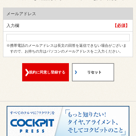
提として本プライバシーポリシーにご同意頂けたものとしま
す。
メールアドレス
第4条（会員申込み）
入力欄
【必須】
お客様ご自身による本サービスへの会員申込み後、当店で申込
み内容を確認した時点で申し込みが有効になされ、本サービス
の会員（以下「本会員」とします）に登録されるものとしま
※携帯電話のメールアドレスは長文の回答を返信できない場合がございま
す。なお、本サービスをご利用するために必要な設備の投資、
すので、お持ちの方はパソコンのメールアドレスをご入力ください。
接続料、通話料を含む通信費用等については、本会員が自らこ
れを負担するものとします。
規約に同意し登録する
リセット
第5条（登録情報の変更）
お客様が会員申込みの際に入力した配信先メールアドレス等の
登録情報の内容に変更がある場合、当店所定の方法に従い当店
に通知してください。なお、携帯電話事業者等の都合により、
本会員の登録内容に影響を与える変更等が確認された場合につ
きましては、当店において本会員の登録内容変更手続を行う場
合もございますので、あらかじめご了承ください。
第6条（当店からのご案内の送信について）