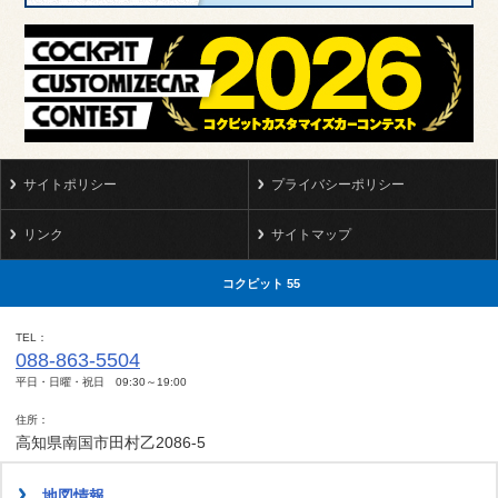
当店が本会員に対して案内を差し上げる必要があると考えた場
合、当店が行う本サービス以外のE-mailによるご案内、情報の
送信等を行う場合がございますので、あらかじめご了承くださ
い。
第7条（本会員による配信の停止）
本会員ご自身の都合により配信の停止を希望なさる場合は、事
前に本サービス内、ないしは当店所定の方法に従い必ず当店に
サイトポリシー
プライバシーポリシー
通知してください。
リンク
サイトマップ
第8条（会員登録の取消）
配信先メールアドレスに送信した本メールマガジンが数回以上
コクピット 55
にわたり、未着エラーとなった場合、あるいは、当店があらか
じめ指定した方法に本会員が従わずにご登録をなさった場合等
TEL
には、ご登録頂いたメールアドレスを無効とみなし、配信を停
088-863-5504
止、ないしは、ご登録の取消しを行う場合があります。当店は
平日・日曜・祝日 09:30～19:00
上記理由に基づき、配信の停止、ないしは、ご登録を取り消し
住所
たことによって本会員のもとで発生した損害についてはその責
高知県南国市田村乙2086-5
任を負わないものとします。
地図情報
第9条（当店による配信の停止または終了）