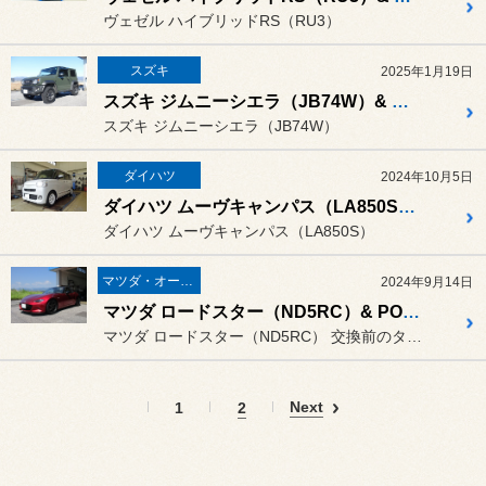
ヴェゼル ハイブリッドRS（RU3）
スズキ
2025年1月19日
スズキ ジムニーシエラ（JB74W）& BLIZZAK DM-V2（ブリザック ディーエム ブイツー）
スズキ ジムニーシエラ（JB74W）
ダイハツ
2024年10月5日
ダイハツ ムーヴキャンパス（LA850S）& REGNO GR-Leggera（レグノ ジーアール ・レジェーラ）
ダイハツ ムーヴキャンパス（LA850S）
マツダ・オートザム
2024年9月14日
マツダ ロードスター（ND5RC）& POTENZA RE-71RS（ポテンザ アールイー･ナナイチアールエス）
マツダ ロードスター（ND5RC） 交換前のタイヤ POTENZA ...
Next
1
2