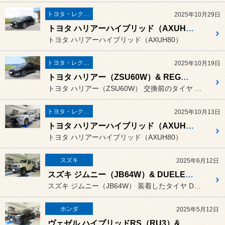
トヨタ・レクサス
2025年10月29日
トヨタ ハリアーハイブリッド（AXUH80）& ALENZA LX100（アレンザ エルエックス ヒャク）
トヨタ ハリアーハイブリッド（AXUH80）
トヨタ・レクサス
2025年10月19日
トヨタ ハリアー（ZSU60W）& REGNO GR-XⅢ TYPE RV（レグノ ジーアール クロススリー タイプ アールブイ）
トヨタ ハリアー（ZSU60W） 交換前のタイヤ 新車装着タイヤ
トヨタ・レクサス
2025年10月13日
トヨタ ハリアーハイブリッド（AXUH80）& ALENZA LX100（アレンザ エルエックス ヒャク）
トヨタ ハリアーハイブリッド（AXUH80）
スズキ
2025年6月12日
スズキ ジムニー（JB64W）& DUELER ALL-TERRAIN A/T002（デューラー オールテレーン エーティー ゼロゼロツー）
スズキ ジムニー（JB64W） 装着したタイヤ DUELER A...
ホンダ
2025年5月12日
ヴェゼル ハイブリッドRS（RU3）& POTENZA RE-71RS（ポテンザ アールイー･ナナイチアールエス）