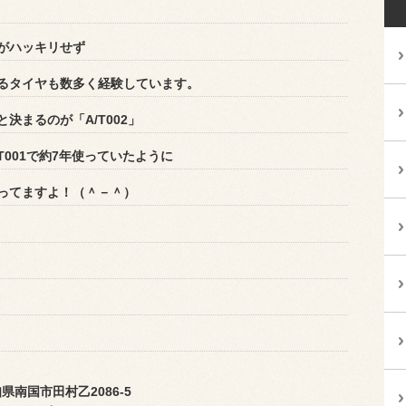
がハッキリせず
るタイヤも数多く経験しています。
決まるのが「A/T002」
001で約7年使っていたように
ってますよ！（＾－＾）
知県南国市田村乙
2086-5