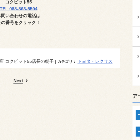
コクピット
55
TEL 088-863-5504
お問い合わせの電話は
上の番号
をクリック！
 コクピット55店長の朝子 |
トヨタ・レクサス
カテゴリ：
Next
ア