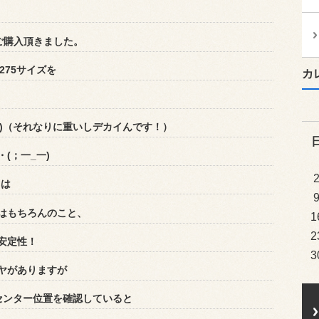
ご購入頂きました。
275サイズを
カ
T)（それなりに重いしデカイんです！）
(；一_一)
トは
はもちろんのこと、
1
2
安定性！
3
ヤがありますが
センター位置を確認していると