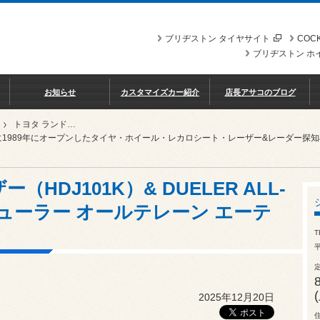
ブリヂストン タイヤサイト
COCK
ブリヂストン ホ
お知らせ
カスタマイズカー紹介
店長アサコのブログ
トヨタ ランドクルーザー（HDJ101K）& DUELER ALL-TERRAIN A/T002（デューラー オールテレーン エーティー ゼロゼロツー）
に1989年にオープンしたタイヤ・ホイール・レカロシート・レーザー&レーダー探
HDJ101K）& DUELER ALL-
2（デューラー オールテレーン エーテ
T
平
2025年12月20日