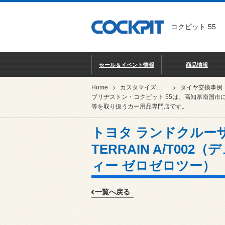
コクピット 55
セール＆イベント情報
商品情報
Home
カスタマイズ事例集
タイヤ交換事例
ブリヂストン・コクピット 55は、高知県南国市
等を取り扱うカー用品専門店です。
トヨタ ランドクルーザー（
TERRAIN A/T00
ィー ゼロゼロツー）
一覧へ戻る