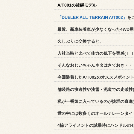
A/T001の後継モデル
「DUELER ALL-TERRAIN A/T002」
を
最近、新車装着車が少なくなった4WD用
久しぶりに交換すると、
入社当時と比べて
体力の低下を実感(T_
そんなおじいちゃんネタはさておき・・・
今回装着したA/T002のオススメポイン
舗装路の快適性や浅雪・泥道での走破性
私が一番気に入っているのが抜群の直進
世の中には数多くのオールテレーンタイ
4輪アライメントの試乗時にハンドルの