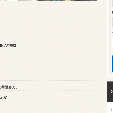
N A/T002
の常連さん。
1」が