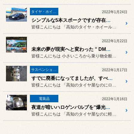
タイヤ・ホイール
2022年1月24日
シンプルな5本スポークですが存在感抜群です！三菱 ランサー エボリューションⅩ（CZ4A）に「ENKEI PF05」＆「POTENZA Adrenalin RE004」の取り付け！
皆様こんにちは 「高知のタイヤ・ホイール専門店！」
2022年1月22日
未来の夢が現実へと変わった “ DMV（デュアル・モード・ビークル）”を見てきました！
皆様こんにちは 小さいころから乗り物全般が大好きな
サスペンション・アライメント
2022年1月17日
すでに廃番になってましたが、すべり込んだらセーフでした！ホンダ シャトル ハイブリッド（GP7）に「無限 スポーツサスペンション」の取り付け！
皆様こんにちは 「高知のタイヤ屋なのにローダウン...
電装品
2022年1月16日
夜道が暗いハロゲンバルブを“爆光LED”に交換しました！スズキ キャリイトラック（DA16T）に「BREX METAL LED BULB 66」と各種LEDの取り付け！
皆様こんにちは 「高知のタイヤ屋なのに軽トラ・軽...