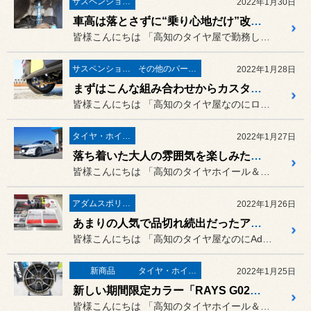
サスペンション・アライメント
2022年1月30日
車高は落とさずに“乗り心地だけ”改善したい方にオススメ！ ダイハツ ミライース（LA300S）に「KYB NEW SR SPECIALダンパー」の取り付け！
皆様こんにちは 「高知のタイヤ屋で勤務してるのに...
サスペンション・アライメント
その他のパーツ取付
2022年1月28日
まずはこんな組み合わせからカスタムスタート！スズキ アルトワークス（HA36S）に「CUSCO STREET ZERO車高調」＆「HKS Cool StyleⅡ」の取り付け！
皆様こんにちは 「高知のタイヤ屋なのにローダウン...
タイヤ・ホイール
2022年1月27日
落ち着いた大人の雰囲気を楽しみたい方にオススメのホイールです！ホンダ S660（JW5）に「ENKEI PF09」の取り付け！
皆様こんにちは 「高知のタイヤホイール＆ENKE...
アダムスポリッシュ
2022年1月26日
あまりの人気で品切れ続出だったアダムスポリッシュが多数入荷しました！
皆様こんにちは 「高知のタイヤ屋なのにAdam'...
新商品
タイヤ・ホイール
2022年1月25日
新しい期間限定カラー「RAYS G025 DA/C」は、見る角度によって“表情”が変わるんです！
皆様こんにちは 「高知のタイヤホイール＆RAYS...