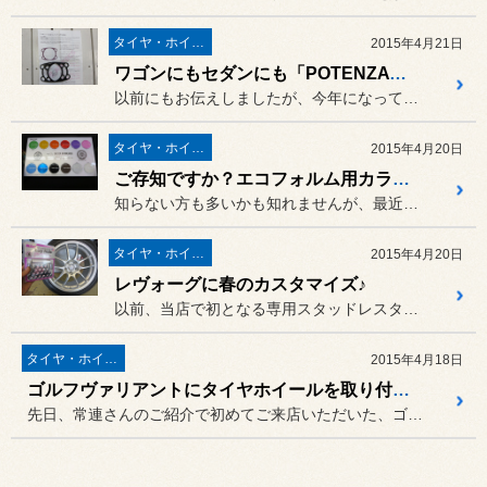
タイヤ・ホイール
2015年4月21日
ワゴンにもセダンにも「POTENZA S001」
以前にもお伝えしましたが、今年になってからの値下げで、
タイヤ・ホイール
2015年4月20日
ご存知ですか？エコフォルム用カラーセンターキャップ
知らない方も多いかも知れませんが、最近ブリヂストンのホイール「EC...
タイヤ・ホイール
2015年4月20日
レヴォーグに春のカスタマイズ♪
以前、当店で初となる専用スタッドレスタイヤを装着したレヴォーグ（V...
タイヤ・ホイール
2015年4月18日
ゴルフヴァリアントにタイヤホイールを取り付け！
先日、常連さんのご紹介で初めてご来店いただいた、ゴルフヴァリアント...