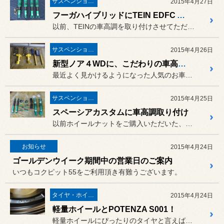
サスペンション・アライメント
2015年4月27日
フーガハイブリッドにTEIN EDFC ACTIVE PROを取り付け
以前、TEINの車高調を取り付けさせてただいた、本日ご紹介のお客様。
サスペンション・アライメント
2015年4月26日
新型ノア４WDに、こだわりの車高を実現！
最近よく見かけるようになった人気のお車、新型ノア・ヴォクシー。
サスペンション・アライメント
2015年4月25日
スペーシアカスタムに車高調取り付け
以前ホイールナットをご購入いただいた、スペーシアカスタム（MK32...
お知らせ
2015年4月24日
ゴールデンウイーク期間中の営業日のご案内
いつもコクピット55をご利用頂き有難うございます。
タイヤ・ホイール
2015年4月24日
軽量ホイールとPOTENZA S001！
軽量ホイールにぴったりのタイヤと言えば、もちろん「POTENZA」...