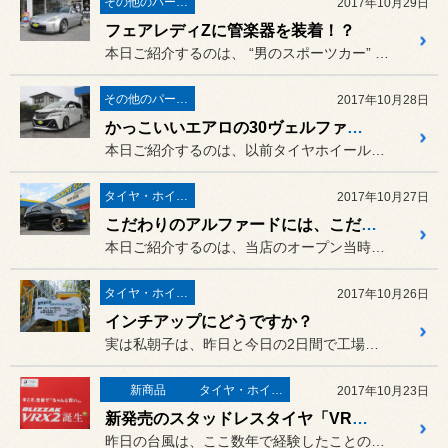
その他のパーツ取付
2017年10月29日
フェアレディZに管楽器を装着！？
本日ご紹介するのは、 “男のスポーツカー” の代表格、...
その他のパーツ取付
2017年10月28日
かっこいいエアロの30ヴェルファイアに、もう一つのスパイスを！
本日ご紹介するのは、以前タイヤホイールや車高調をご購入いただいた、
タイヤ・ホイール
2017年10月27日
こだわりのアルファードには、こだわりのタイヤホイールを取り付け！
本日ご紹介するのは、当店のオープン当時からずっとお世話になっている
タイヤ・ホイール
2017年10月26日
インチアップにどうですか？
実は私朝子は、昨日と今日の2日間で工場研修に行っていたんですが、
新商品
タイヤ・ホイール
2017年10月23日
新発売のスタッドレスタイヤ「VRX2」を体感してきました！
昨日の台風は、ここ数年で経験したことのないぐらいの強い風でしたが、