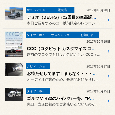
サスペンション・アライメント
電装品
2017年10月20日
デミオ（DE5FS）に2回目の車高調取り付け！これで毎日の通勤も楽しく快適♪
本日ご紹介するのは、以前限定のレカロシートや車高調などをご購入いた...
タイヤ・ホイール
サスペンション・アライメント
お知らせ
2017年10月19日
CCC（コクピット カスタマイズ コンテスト）結果発表！
以前のブログでも何度かご紹介した CCC（コクピット カスタマイズ...
ナビゲーション・オーディオ
2017年10月17日
お待たせしてます！まもなく・・・・・
オーディオ作業のため、長期間お預かりしている30ヴェルファイア。
タイヤ・ホイール
2017年10月15日
ゴルフⅤ R32のハイパワーを、“POTENZA S001”と“TE37 SAGA”でしっかり受け止める！
先日、当店に初めてご来店いただいたのが、