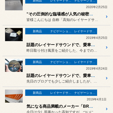
新商品
レイヤードサウンド
ナビゲーション・オーディオ
2020年2月25日
“その圧倒的な臨場感が人気の秘密！” ZRR80ノアに「レイヤードサウンド」を取り付け！
皆様こんにちは 自称「高知のレイヤードサウンド屋...
新商品
ナビゲーション・オーディオ
レイヤードサウンド
2019年4月25日
話題のレイヤードサウンドで、愛車がコンサートホールに変わった！
昨日取り付け風景をご紹介した、今までの常識を変えるカーオーディオ
新商品
ナビゲーション・オーディオ
レイヤードサウンド
2019年4月24日
話題のレイヤードサウンドで、愛車をコンサートホールに変える！
先日のブログでも少しご紹介しましたが、（その時の記事はこちらをクリ...
新商品
レイヤードサウンド
ナビゲーション・オーディオ
2019年4月1日
気になる商品満載のメーカー「BREX（ブレックス）」当店でも取り扱いを開始しました！
今日は少し肌寒かった高知ですが、ついに平成最後となる4月に突入！