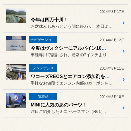
2014年8月17日
今年は四万十川！
お盆休みもあっという間に終わり、本日より業務開始！
ナビゲーション・オーディオ
2014年8月12日
今度はヴォクシーにアルパイン10インチナビ！
車種専用で設計され、通常の7インチより格段に大きい画面が装着できる
メンテナンス
2014年8月11日
ワコーズRECSとエアコン添加剤を施工
手軽なお値段でエンジン内部のカーボンを除去する
電装品
2014年8月10日
MINIに人気のあのパーツ！
昨日ご紹介したミニ ペースマン（R61）。