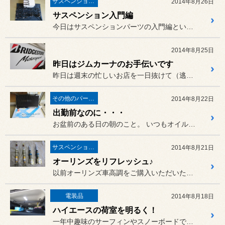
サスペンション・アライメント
2014年8月26日
サスペンション入門編
今日はサスペンションパーツの入門編ということで、2台のお車をご紹介...
2014年8月25日
昨日はジムカーナのお手伝いです
昨日は週末の忙しいお店を一日抜けて（逃げて？）、
その他のパーツ取付
2014年8月22日
出勤前なのに・・・
お盆前のある日の朝のこと。 いつもオイル交換やメンテナンスで...
サスペンション・アライメント
2014年8月21日
オーリンズをリフレッシュ♪
以前オーリンズ車高調をご購入いただいた、ランサーエボリューション９...
電装品
2014年8月18日
ハイエースの荷室を明るく！
一年中趣味のサーフィンやスノーボードで忙しい、以前フリップダウンモ...