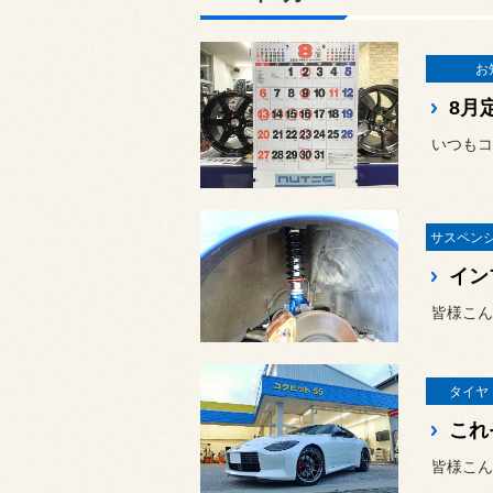
お
8月
いつもコ
皆様こん
タイヤ
皆様こん