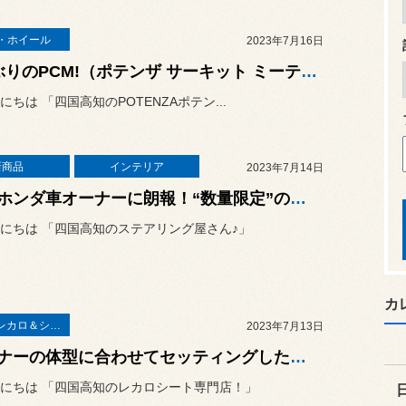
・ホイール
2023年7月16日
4年ぶりのPCM!（ポテンザ サーキット ミーティング！）はドライバーも友達もメッチャ楽しめるサーキットイベントでした！
にちは 「四国高知のPOTENZAポテン...
新商品
インテリア
2023年7月14日
熱いホンダ車オーナーに朗報！“数量限定”の無限ステアリングが発売開始になりましたよ！
にちは 「四国高知のステアリング屋さん♪」
カ
RECAROレカロ＆シート関連
2023年7月13日
オーナーの体型に合わせてセッティングしたら、こんなシートポジションになっちゃいました！スズキ スイフトスポーツ（ZC33S）に「RECARO Sportster GK100H」の取り付け！
にちは 「四国高知のレカロシート専門店！」