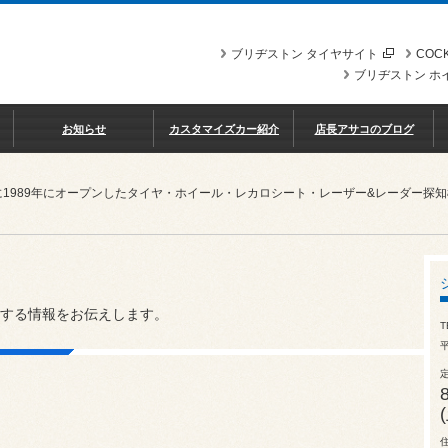
ブリヂストン タイヤサイト
COCK
ブリヂストン ホ
お知らせ
カスタマイズカー紹介
店長アサコのブログ
に1989年にオープンしたタイヤ・ホイール・レカロシート・レーザー&レーダー探
する情報をお伝えします。
T
平