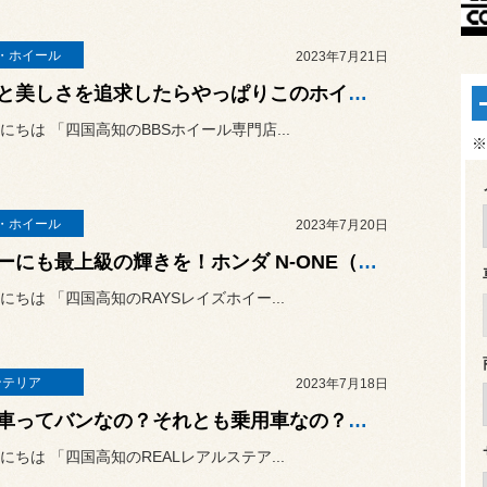
・ホイール
2023年7月21日
性能と美しさを追求したらやっぱりこのホイールになりました！ホンダ N-BOXカスタム（JF1）に「BBS RP DB」&「POTENZA Adrenalin RE004」の取り付け！
にちは 「四国高知のBBSホイール専門店...
※
・ホイール
2023年7月20日
軽カーにも最上級の輝きを！ホンダ N-ONE（JG3）に「RAYS TE37 KCR PROGRESSIVE MODEL」&「 POTENZA RE050」の取り付け！
にちは 「四国高知のRAYSレイズホイー...
ンテリア
2023年7月18日
この車ってバンなの？それとも乗用車なの？思わずそう言っちゃうぐらい豪華な車内に生まれ変わりました！ホンダ N-VAN（JJ1）に「REALステアリング」の取り付け！
にちは 「四国高知のREALレアルステア...