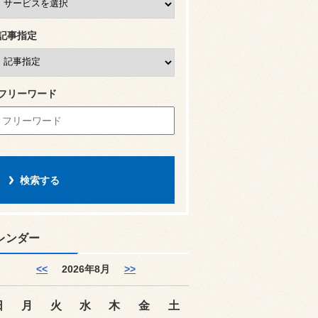
記事指定
フリーワード
レンダー
<<
2026年8月
>>
日
月
火
水
木
金
土