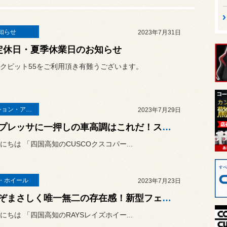
知らせ
2023年7月31日
定休日・夏季休業日のお知らせ
クピット55をご利用頂き有難うございます。
サスペンション・アライメント
2023年7月29日
インプレッサに一押しの車高調はこれだ！スバル インプレッサWRX STI（GDB）に「CUSCO STREET ZERO A」の取り付け！
にちは 「四国高知のCUSCOクスコパー...
・ホイール
2023年7月23日
これぞまさしく唯一無二の存在感！新型フェアレディＺ（RZ34）に「RAYS VOLK RACING G025」の取り付け！
にちは 「四国高知のRAYSレイズホイー...