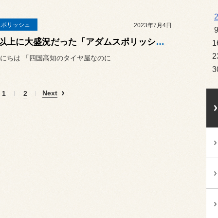
スポリッシュ
2023年7月4日
昨年以上に大盛況だった「アダムスポリッシュまるごとフェア」QUOカードに魅せられた人が続出でした！
1
2
にちは 「四国高知のタイヤ屋なのに
3
Next
1
2