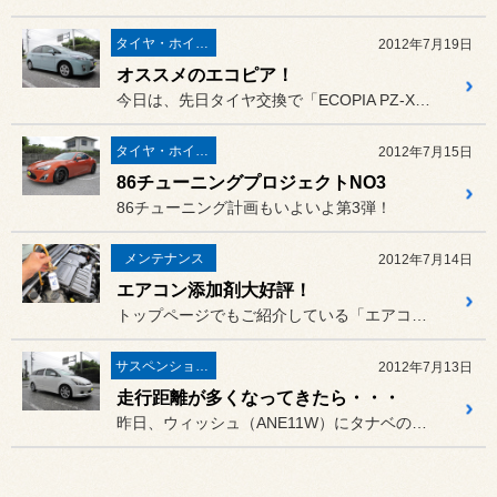
タイヤ・ホイール
2012年7月19日
オススメのエコピア！
今日は、先日タイヤ交換で「ECOPIA PZ-X」を取り付けしたプ...
タイヤ・ホイール
2012年7月15日
86チューニングプロジェクトNO3
86チューニング計画もいよいよ第3弾！
メンテナンス
2012年7月14日
エアコン添加剤大好評！
トップページでもご紹介している「エアコン添加剤」
サスペンション・アライメント
2012年7月13日
走行距離が多くなってきたら・・・
昨日、ウィッシュ（ANE11W）にタナベの車高調「SUSTEC P...