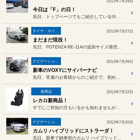
2012年7月29日
今日は「F」の日！
先日、トップページでもご紹介しているIS Fのお客様から連絡があり、
タイヤ・ホイール
2012年7月27日
まだまだ現役！
先日、POTENZA RE-11Aの追加サイズ発売をお待ちいただい...
ナビゲーション・オーディオ
2012年7月26日
新車のVOXYにサイバーナビ
先日、常連のお客様からのご紹介で、初めてご来店されたVOXY（ZR...
新商品
2012年7月22日
レカロ新商品！
すでにご存知の方もいるかも知れませんが、レカロより2つの新商品が発...
ナビゲーション・オーディオ
2012年7月20日
カムリ ハイブリッドにストラーダ！
先日、新車で納車前のカムリ ハイブリッド（AVV50）に