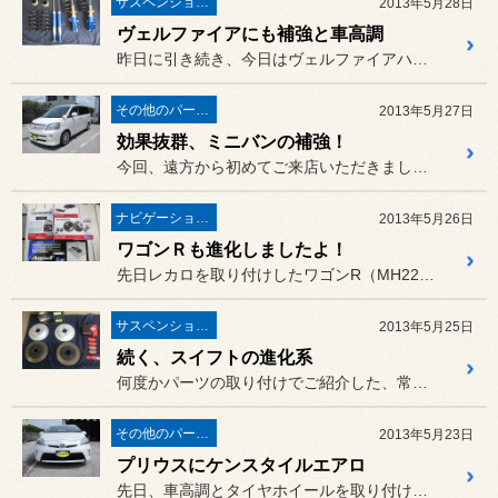
サスペンション・アライメント
2013年5月28日
ヴェルファイアにも補強と車高調
昨日に引き続き、今日はヴェルファイアハイブリッド（ATH20W）に...
その他のパーツ取付
2013年5月27日
効果抜群、ミニバンの補強！
今回、遠方から初めてご来店いただきましたノア（AZR60G）のお客...
ナビゲーション・オーディオ
2013年5月26日
ワゴンＲも進化しましたよ！
先日レカロを取り付けしたワゴンR（MH22S）に、今回は同時にご注...
サスペンション・アライメント
2013年5月25日
続く、スイフトの進化系
何度かパーツの取り付けでご紹介した、常連さんのスイフト（ZC72S...
その他のパーツ取付
2013年5月23日
プリウスにケンスタイルエアロ
先日、車高調とタイヤホイールを取り付けしたプリウス（ZVW30）に...