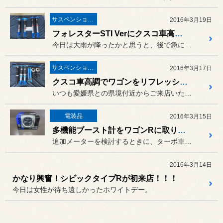
サスペンション・アライメント
2016年3月19日
フォレスターSTI Verにクスコ車高調とプラスアルファの味付け
今日は大雨が降ったかと思うと、後で急に暑いぐらいの晴天になったりす...
サスペンション・アライメント
2016年3月17日
クスコ車高調でワゴンをリフレッシュ♪
いつも愛媛県との県境付近からご来店いただいているワゴンR（MH22...
電装品
2016年3月15日
多機能ブースト計をワゴンRに取り付け
追加メーターを検討するときに、ターボ車ならもちろんブースト計、
2016年3月14日
かなり興奮！シビックタイプRが初来店！！！
今日は女性が待ち遠しかったホワイトデー。