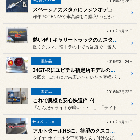
その他のパーツ取付
2016年3月26日
スペーシアカスタムにフジツボデュアルマフラー取り付け
昨年POTENZAや車高調をご購入いただいたスペーシアカスタムのお...
2016年3月25日
熱いぜ！キャリートラックのカスタマイズ！
働くクルマ、軽トラの中でも当店で一番人気なのがキャリートラック！
電装品
2016年3月24日
34GT-Rにユピテル指定店モデルのレーダーを取り付け
今回久しぶりにご来店いただいたお客様が乗ってこられたお車は、
電装品
2016年3月22日
これで奥様も安心快適(^_^)
「なんだかライトが暗い・・・」 「ライトの黄色い電球色をなんとか...
サスペンション・アライメント
2016年3月21日
アルトターボRSに、待望のクスコ車高調取り付け
タイヤ･ホイールや車高調の取り付けなど、発売以来当店でも大人気のお...