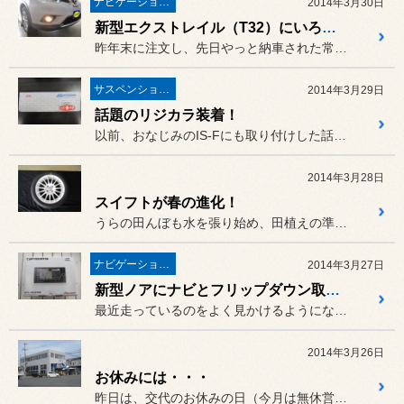
ナビゲーション・オーディオ
2014年3月30日
新型エクストレイル（T32）にいろいろと・・・
昨年末に注文し、先日やっと納車された常連さんの新型エクストレイル（...
サスペンション・アライメント
2014年3月29日
話題のリジカラ装着！
以前、おなじみのIS-Fにも取り付けした話題の商品
2014年3月28日
スイフトが春の進化！
うらの田んぼも水を張り始め、田植えの準備も着々と進んでおります。
ナビゲーション・オーディオ
2014年3月27日
新型ノアにナビとフリップダウン取り付け
最近走っているのをよく見かけるようになってきた新型ノア。
2014年3月26日
お休みには・・・
昨日は、交代のお休みの日（今月は無休営業のため）。