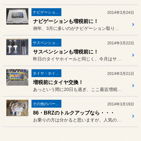
ナビゲーション・オーディオ
2014年3月24日
ナビゲーションも増税前に！
例年、3月に多いのがナビゲーション取り付け。
サスペンション・アライメント
2014年3月22日
サスペンションも増税前に！
昨日のタイヤホイールと同じく、今月はサスペンションパーツの取り付け...
タイヤ・ホイール
2014年3月21日
増税前にタイヤ交換！
あっという間に20日も過ぎ、ここ最近増税前のタイヤ・ホイール交換が...
その他のパーツ取付
2014年3月19日
86・BRZのトルクアップなら・・・
お乗りの方は分かると思いますが、人気のお車「86（ZN6）・BRZ...