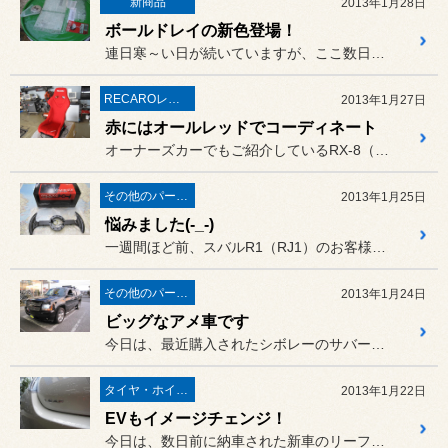
新商品
2013年1月28日
ボールドレイの新色登場！
連日寒～い日が続いていますが、ここ数日店のまわりでは出勤すると画像...
RECAROレカロ＆シート関連
2013年1月27日
赤にはオールレッドでコーディネート
オーナーズカーでもご紹介しているRX-8（SE3P）に、待望の「レ...
その他のパーツ取付
2013年1月25日
悩みました(-_-)
一週間ほど前、スバルR1（RJ1）のお客様から
その他のパーツ取付
2013年1月24日
ビッグなアメ車です
今日は、最近購入されたシボレーのサバーバンに、マフラーとスキーキャ...
タイヤ・ホイール
2013年1月22日
EVもイメージチェンジ！
今日は、数日前に納車された新車のリーフ（ZEO）に、昨年からご注文...