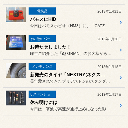
電装品
2013年1月21日
バモスにHID
今日はバモスホビオ（HM3）に、「CATZ HID」を取り付けしま...
その他のパーツ取付
2013年1月20日
お待たせしました！
昨年ご紹介した「iQ GRMN」のお客様からご注文いただいていた
メンテナンス
2013年1月18日
新発売のタイヤ「NEXTRY(ネクストリー)」
長年愛されてきたブリヂストンのスタンダードタイヤ「SNEAKER(...
サスペンション・アライメント
2013年1月17日
休み明けには
今日は、寒波で高速が通行止めになった影響もあり、朝からスタッドレス...