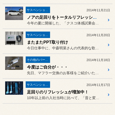
サスペンション・アライメント
2014年11月21日
ノアの足回りをトータルリフレッシュ！
今年の夏に開催した、「クスコ体感試乗会」にご参加いただいたノア（A...
サスペンション・アライメント
2014年11月20日
またまたPPT取り付け
今日仕事中に、中森明菜さんの代表的な歌が有線で流れていたので、
その他のパーツ取付
2014年11月18日
今度はご自分が・・・
先日、マフラー交換のお客様をご紹介いただいた、スイフト（ZC72S...
サスペンション・アライメント
2014年11月17日
足回りのリフレッシュが増加中！
10年以上前の入社当時に比べて、「昔と変わったな～～～」と思うのが...