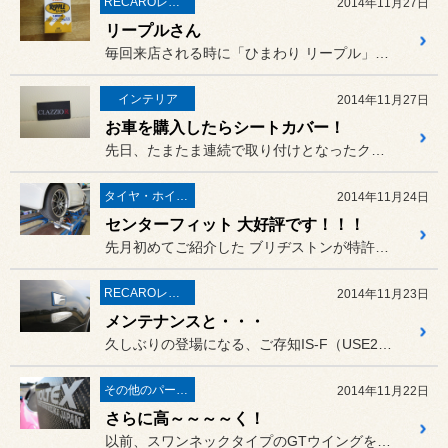
RECAROレカロ＆シート関連
2014年11月27日
リープルさん
毎回来店される時に「ひまわり リープル」を差し入れしてくれる、NB...
インテリア
2014年11月27日
お車を購入したらシートカバー！
先日、たまたま連続で取り付けとなったクラッツィオのシートカバー。
タイヤ・ホイール
2014年11月24日
センターフィット 大好評です！！！
先月初めてご紹介した ブリヂストンが特許を取得し、タイ...
RECAROレカロ＆シート関連
2014年11月23日
メンテナンスと・・・
久しぶりの登場になる、ご存知IS-F（USE20）のお客様。
その他のパーツ取付
2014年11月22日
さらに高～～～～く！
以前、スワンネックタイプのGTウイングを取り付けしたS2000（A...