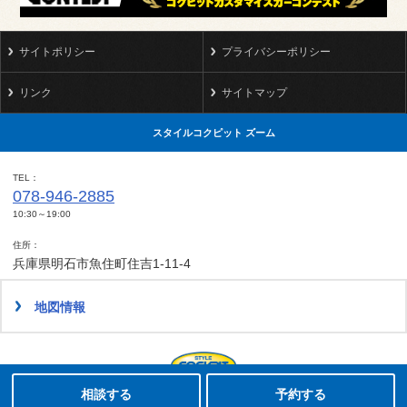
サイトポリシー
プライバシーポリシー
リンク
サイトマップ
スタイルコクピット ズーム
TEL
078-946-2885
10:30～19:00
住所
兵庫県明石市魚住町住吉1-11-4
地図情報
タイヤ点検・安全点検/タイヤ履き替え/オイル交換/その他ピット作業の予約
クローク契約会員専用タイヤ履き替え※タイヤ履き替えを希望のクローク契約会員の方はこちらを選択ください
本日のタイヤ履き替え順番待ち予約 ※クローク契約会員の方はご利用いただけません
Copyright(C)2008-2022 STYLE COCKPIT ZOOM.All rights reserved.
相談する
予約する