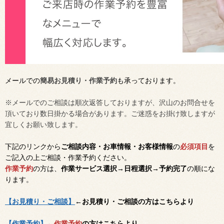
メールでの
簡易お見積り・作業予約
も承っております。
※メールでのご相談は順次返答しておりますが、沢山のお問合せを
頂いており数日掛かる場合があります。ご迷惑をお掛け致しますが
宜しくお願い致します。
下記のリンクから
ご相談内容・お車情報・お客様情報
の
必須項目
を
ご記入の上ご相談・作業予約ください。
作業予約
の方は、
作業サービス選択→日程選択→予約完了
の順にな
ります。
【お見積り・ご相談】
←お見積り・ご相談の方はこちらより
【作業予約】
←
作業予約
の方はこちらより