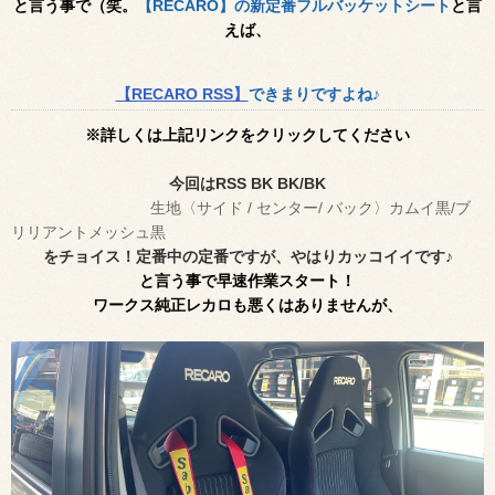
と言う事で（笑。
【RECARO】の新定番フルバッケットシート
と言
えば、
【RECARO RSS】
できまりですよね♪
※詳しくは上記リンクをクリックしてください
今回はRSS BK BK/BK
生地〈サイド / センター/ バック〉カムイ黒/ブ
リリアントメッシュ黒
をチョイス！定番中の定番ですが、やはりカッコイイです♪
と言う事で早速作業スタート！
ワークス純正レカロも悪くはありませんが、