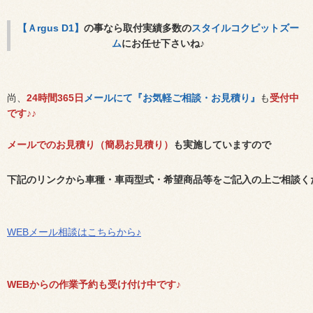
【Ａrgus D1】
の事なら取付実績多数の
スタイルコクピットズー
ム
にお任せ下さいね♪
尚、
24時間365日
メールにて『お気軽ご相談・お見積り』
も
受付中
です♪♪
メールでのお見積り（簡易お見積り）
も実施していますので
下記のリンクから車種・車両型式・希望商品等をご記入の上ご相談く
WEBメール相談はこちらから♪
WEBからの作業予約も受け付け中です♪