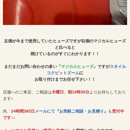
左側が今まで使用していたヒューズですが右側のマジカルヒューズ
と比べると
焼けているのがすぐにわかります！！
まだまだお問い合わせの多い
『マジカルヒューズ』
ですが
スタイル
コクピットズーム
に
お取り付けまでお任せ下さい！！
店舗へのご来店、ご相談は
木
曜日、朝10時30分
よりお待ちしており
ます♪
尚、
24時間365日
メールにて『お気軽ご相談・お見積り』
も
受付中
です♪♪