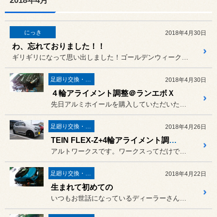
2018年4月
にっき
2018年4月30日
わ、忘れておりました！！
ギリギリになって思い出しました！ゴールデンウィークのお休みのお知ら...
足廻り交換・４輪アライメント調整
2018年4月30日
４輪アライメント調整＠ランエボＸ
先日アルミホイールを購入していただいたランエボＸです。
足廻り交換・４輪アライメント調整
2018年4月26日
TEIN FLEX-Z+4輪アライメント調整＠アルトワークス（HA36S）
アルトワークスです。ワークスってだけでもうイカツイです。
足廻り交換・４輪アライメント調整
2018年4月22日
生まれて初めての
いつもお世話になっているディーラーさんからの依頼でS660の4輪ア...