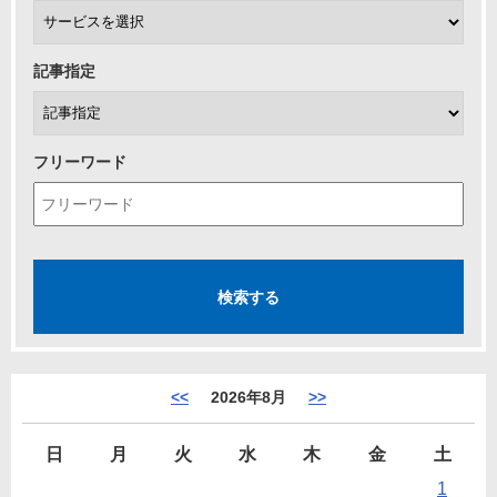
記事指定
フリーワード
<<
2026年8月
>>
日
月
火
水
木
金
土
1