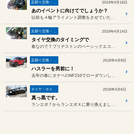
足廻り交換・４輪アライメント調整
2018年4月18日
あのイベントに向けてでしょうか？
以前も４輪アライメント調整をさせていただいた86です。
足廻り交換・４輪アライメント調整
2018年4月14日
タイヤ交換のタイミングで
春なので？ブリヂストンのベーシックエコタイヤ「ネクストリー」をお買...
足廻り交換・４輪アライメント調整
2018年4月9日
ハスラーを男前に！
去年の春にタナベのNF210でローダウンしたハスラーです。
タイヤ・ホイール
2018年4月6日
真っ黒です。
ランエボ７からランエボＸに乗り換えましたオーナーさんです。