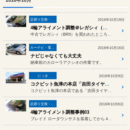
2016年10月
足廻り交換・４輪アライメント調整
2016年10月19日
4輪アライメント調整＠レガシィ（BR9）
中古でレガシィ（BR9）を買われたところ、ハンドルセンターがズレて...
カーナビ・電装品
2016年10月16日
ナビじゃなくても大丈夫
納車前のカローラアクシオの作業です。
にっき
2016年10月9日
コクピット魚津の本店「吉田タイヤ」新規移転オープン記念セールですよ～
コクピット魚津の本店である「吉田タイヤ」新規移転オープンです。
足廻り交換・４輪アライメント調整
2016年10月6日
4輪アライメント調整事例03
ブレイド ローダウンサスを装着してから４輪...