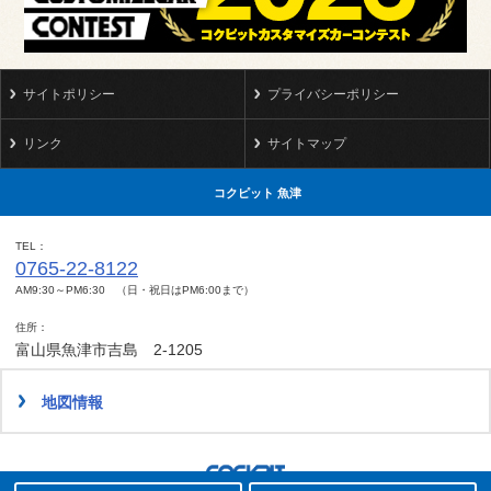
サイトポリシー
プライバシーポリシー
リンク
サイトマップ
コクピット 魚津
TEL
0765-22-8122
AM9:30～PM6:30 （日・祝日はPM6:00まで）
住所
富山県魚津市吉島 2-1205
地図情報
タイヤ点検・安全点検/タイヤ履き替え/オイル交換/その他ピット作業の予約