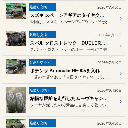
足廻り交換・４輪アライメント調整
2026年7月16日
スズキ スペーシアギアのタイヤ交換と４輪アライメント調整
今回は、スズキ スペーシアギアのタイヤ交換と4輪アライメント調整を...
足廻り交換・４輪アライメント調整
2026年7月11日
スバル クロストレック DUELER（デューラー） H/L850を2本交換＆4輪アライメント調整！
スバル クロストレックのオーナー様にご来店いただきました。
足廻り交換・４輪アライメント調整
2026年7月10日
ポテンザ Adrenalin RE005を入れ替えてからの４輪アライメント調整
当店の本店である「吉田タイヤ」で、ポテンザ Adrenalin R...
足廻り交換・４輪アライメント調整
2026年6月20日
結構な距離を走行したムーヴキャンバスの４輪アライメント調整
タイヤが減ったので新品に交換して欲しいとご来店されました。
足廻り交換・４輪アライメント調整
2026年6月10日