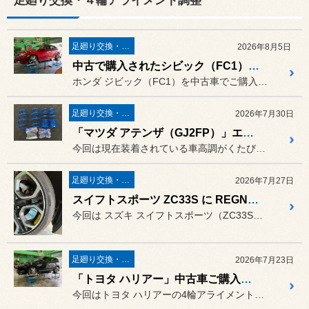
足廻り交換・４輪アライメント調整
足廻り交換・４輪アライメント調整
2026年8月5日
中古で購入されたシビック（FC1）の点検を兼ねて4輪アライメント調整
ホンダ ジビック（FC1）を中古車でご購入されたばかりで、「一度足...
足廻り交換・４輪アライメント調整
2026年7月30日
「マツダ アテンザ（GJ2FP）」エスペリア スーパーダウンサス取付＆4輪アライメント調整
今回は現在装着されている車高調がくたびれてきたので、保管していた純...
足廻り交換・４輪アライメント調整
2026年7月27日
スイフトスポーツ ZC33S に REGNO GR-XⅢ 装着＆4輪アライメント調整！
今回は スズキ スイフトスポーツ（ZC33S） に、ブリヂストンの...
足廻り交換・４輪アライメント調整
2026年7月23日
「トヨタ ハリアー」中古車ご購入後の4輪アライメント調整を実施しました！
今回はトヨタ ハリアーの4輪アライメント調整をご依頼いただきました。