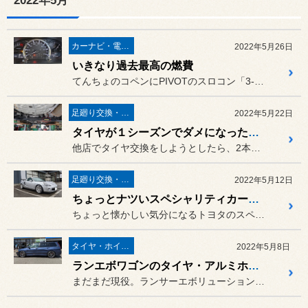
2022年5月
カーナビ・電装品
2022年5月26日
いきなり過去最高の燃費
てんちょのコペンにPIVOTのスロコン「3-DRIVE AC2」を...
足廻り交換・４輪アライメント調整
2022年5月22日
タイヤが１シーズンでダメになったというので
他店でタイヤ交換をしようとしたら、2本が異常な減り方をしていると言...
足廻り交換・４輪アライメント調整
2022年5月12日
ちょっとナツいスペシャリティカー MR-S
ちょっと懐かしい気分になるトヨタのスペシャリティカー MR-Sです。
タイヤ・ホイール
2022年5月8日
ランエボワゴンのタイヤ・アルミホイールを新調
まだまだ現役。ランサーエボリューションワゴンのタイヤ・アルミホイー...