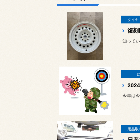
タイヤ
復刻
知ってい
20
今年は今
用品取