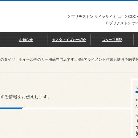
ブリヂストン タイヤサイト
COCK
ブリヂストン ホ
お知らせ
カスタマイズカー紹介
スタッフ日記
市のタイヤ・ホイール等のカー用品専門店です。4輪アライメント作業も随時予約受
する情報をお伝えします。
T
A