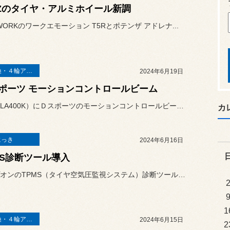
-Zのタイヤ・アルミホイール新調
にWORKのワークエモーション T5Rとポテンザ アドレナ...
足廻り交換・４輪アライメント調整
2024年6月19日
ポーツ モーションコントロールビーム
コペン（LA400K）にＤスポーツのモーションコントロールビームを...
カ
にっき
2024年6月16日
MS診断ツール導入
スナップオンのTPMS（タイヤ空気圧監視システム）診断ツール、TP...
1
足廻り交換・４輪アライメント調整
2024年6月15日
2