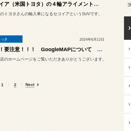
セコイア（米国トヨタ）の４輪アライメント調整
3
のトヨタさんの輸入車になるセコイアというSUVです。
にっき
2024年6月12日
！！！要注意！！！ GoogleMAPについて ！！！
店のホームページをご覧いただきありがとうございます。
Next
1
2