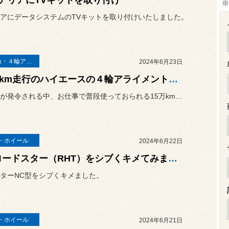
アリアにTVキットを取り付け
※
アにデータシステムのTVキットを取り付けいたしました。
足廻り交換・４輪アライメント調整
2024年6月23日
15万km走行のハイエースの４輪アライメント調整
大雨警報が発令される中、お仕事で普段使っておられる15万km走行の...
・ホイール
2024年6月22日
NCロードスター（RHT）をシブくキメてみました。
ターNC型をシブくキメました。
・ホイール
2024年6月21日