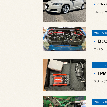
CR
CR-Z
Ｄス
TP