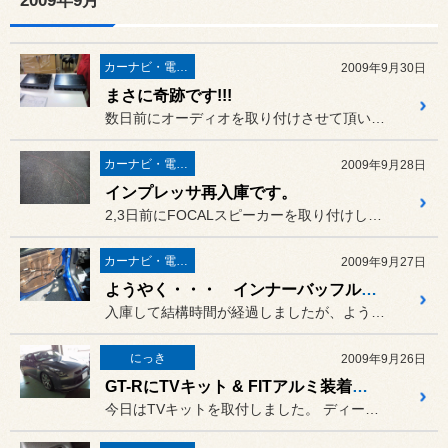
2009年9月
カーナビ・電装品
2009年9月30日
まさに奇跡です!!!
数日前にオーディオを取り付けさせて頂いたプロボックスなんですが、
カーナビ・電装品
2009年9月28日
インプレッサ再入庫です。
2,3日前にFOCALスピーカーを取り付けしたインプレッサが再度入...
カーナビ・電装品
2009年9月27日
ようやく・・・ インナーバッフル完成
入庫して結構時間が経過しましたが、ようやくインナーバッフルが完成し...
にっき
2009年9月26日
GT-RにTVキット & FITアルミ装着！！！！
今日はTVキットを取付しました。 ディーラーさんでの出張取り付けで...