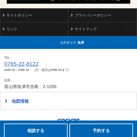
サイトポリシー
プライバシーポリシー
リンク
サイトマップ
コクピット 魚津
TEL
0765-22-8122
AM9:30～PM6:30 （日・祝日はPM6:00まで）
住所
富山県魚津市吉島 2-1205
地図情報
タイヤ点検・安全点検/タイヤ履き替え/オイル交換/その他ピット作業の予約
Copyright(C)2008-2022 COCKPIT UOZU.All rights reserved.
相談する
予約する