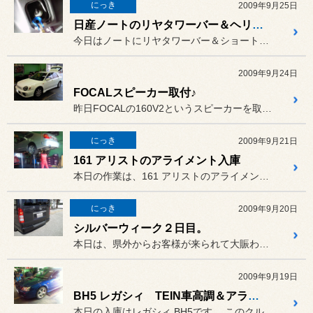
にっき
2009年9月25日
日産ノートのリヤタワーバー＆ヘリカルショートアンテナ。
今日はノートにリヤタワーバー＆ショートアンテナの取付をしました。
2009年9月24日
FOCALスピーカー取付♪
昨日FOCALの160V2というスピーカーを取付しました。
にっき
2009年9月21日
161 アリストのアライメント入庫
本日の作業は、161 アリストのアライメントです。
にっき
2009年9月20日
シルバーウィーク２日目。
本日は、県外からお客様が来られて大賑わいでした。
2009年9月19日
BH5 レガシィ TEIN車高調＆アライメント
本日の入庫はレガシィ BH5です。 このクルマにTEINのBASIC...