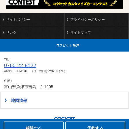
サイトポリシー
プライバシーポリシー
リンク
サイトマップ
コクピット 魚津
TEL
0765-22-8122
AM9:30～PM6:30 （日・祝日はPM6:00まで）
住所
富山県魚津市吉島 2-1205
地図情報
タイヤ点検・安全点検/タイヤ履き替え/オイル交換/その他ピット作業の予約
Copyright(C)2008-2022 COCKPIT UOZU.All rights reserved.
相談する
予約する