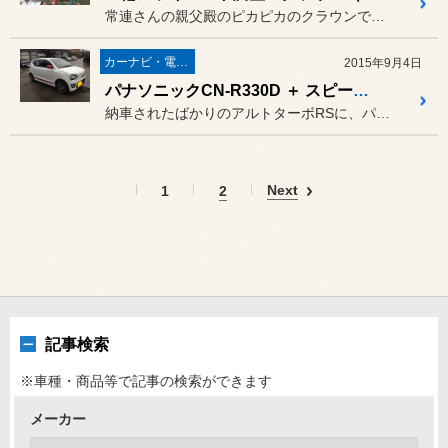
常連さんの親父殿のピカピカのクラウンです。
カーナビ・電装品
2015年9月4日
パナソニックCN-R330D ＋ スピーカー ＋ WORKエモーションCR極 ＠ アルトターボRS（HA36S）
納車されたばかりのアルトターボRSに、パナソニックのナビCN-R3...
Next
1
2
記事検索
※車種・商品等で記事の検索ができます
メーカー