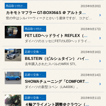
用品取り付け作業
2015年9月20日
カキモトマフラー GT-BOX06&S ＠ アルトターボRS（HA36S）
世の中はシルバーウィークとかいう連休ですが、コクピット魚津は休まず...
用品取り付け作業
2015年9月17日
FET LEDヘッドライト REFLEX（リフレクス）＠エッセ（L235S）
ダイハツのエッセにFETのLEDヘッドライト REFLEX（リフレ...
足廻り交換・４輪アライメント調整
2015年9月16日
BILSTEIN（ビルシュタイン） ハイパフォーマンスショックB16＠WRX STI（VAB）
去年購入されたスバルのWRX STI。
足廻り交換・４輪アライメント調整
2015年9月14日
SHOWAチューニング「COMFORT」＠コペン（LA400K）
ダイハツの新型コペン（LA400K）。
足廻り交換・４輪アライメント調整
2015年9月11日
４輪アライメント調整＠クラウン（JZS171）