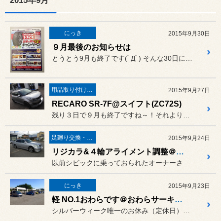
2015年9月
にっき
2015年9月30日
９月最後のお知らせは
とうとう9月も終了です(ﾟДﾟ) そんな30日にキャンペーンのお知...
用品取り付け作業
2015年9月27日
RECARO SR-7F@スイフト(ZC72S)
残り３日で９月も終了ですね～！それより残り３ヶ月で2015年も終わ...
足廻り交換・４輪アライメント調整
2015年9月24日
リジカラ&４輪アライメント調整＠セルシオ(UCF30)
以前シビックに乗っておられたオーナーさん。
にっき
2015年9月23日
軽 NO.1おわらです＠おわらサーキット
シルバーウィーク唯一のお休み（定休日）の昨日、久しぶりにおわらサー...