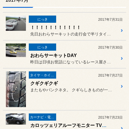
2017年7月
にっき
2017年7月31日
！！！！！！！！！！！
先日おわらサーキットの走行会で半リタイヤした本店スタッフ亀田のイン...
にっき
2017年7月30日
おわらサーキットDAY
昨日は日頃お世話になっているレース屋さんの走行会でおわらサーキット...
タイヤ・ホイール
2017年7月27日
クギクギクギ
またもやパンクネタ。 クギらしきものが一ヵ所に固まって...
カーナビ・電装品
2017年7月23日
カロッツェリアルーフモニター TVM-FW1030 ＠ フリード（GB5）