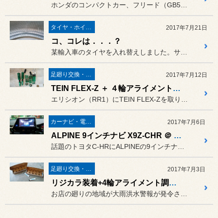
ホンダのコンパクトカー、フリード（GB5）にカロッツェリアのルーフ...
タイヤ・ホイール
2017年7月21日
コ、コレは．．．？
某輸入車のタイヤを入れ替えしました。サイズは225/40R18です。
足廻り交換・４輪アライメント調整
2017年7月12日
TEIN FLEX-Z ＋ ４輪アライメント調整 ＠ エリシオン（RR1）
エリシオン（RR1）にTEIN FLEX-Zを取り付けしましたが。
カーナビ・電装品
2017年7月6日
ALPINE 9インチナビ X9Z-CHR ＠ C-HR
話題のトヨタC-HRにALPINEの9インチナビを取り付けしました。
足廻り交換・４輪アライメント調整
2017年7月3日
リジカラ装着+4輪アライメント調整＠インスパイア（CP3）
お店の廻りの地域が大雨洪水警報が発令される中、久しぶりにリジカラを...