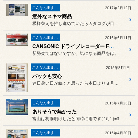
こんなん出ました。
2017年2月12日
意外なスキマ商品
模様替えを推し進めていたらカタログが目についたので紹介しますね～
こんなん出ました。
2016年6月11日
CANSONIC ドライブレコーダー FDV-700S
新発売ではないですが、気になる商品をば。
こんなん出ました。
2015年8月1日
バックも安心
連日暑い日が続くと思ったら本日より８月ですね～。どおりで暑いハズで...
こんなん出ました。
2015年7月23日
ありそうで無かった
富山は梅雨明けしたと同時に雨です( ´Д｀)=3
こんなん出ました。
2015年4月20日