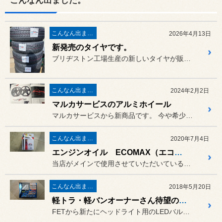
こんなん出ました。
こんなん出ました。
2026年4月13日
新発売のタイヤです。
ブリヂストン工場生産の新しいタイヤが販売されております。
こんなん出ました。
2024年2月2日
マルカサービスのアルミホイール
マルカサービスから新商品です。 今や希少な太い５本スポークです。...
こんなん出ました。
2020年7月4日
エンジンオイル ECOMAX（エコマックス）が新しくなりました。
当店がメインで使用させていただいているエンジンオイル エコマックス...
こんなん出ました。
2018年5月20日
軽トラ・軽バンオーナーさん待望のヤツ！
FETから新たにヘッドライト用のLEDバルブが発売されました。