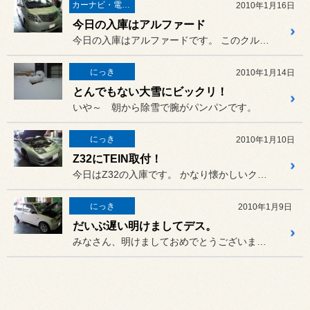
カーナビ・電装品
2010年1月16日
今日の入庫はアルファード
今日の入庫はアルファードです。 このクルマにmorel社製ドゥー...
にっき
2010年1月14日
とんでもない大雪にビックリ！
いや～ 朝から除雪で腕がパンパンです。
にっき
2010年1月10日
Z32にTEIN取付！
今日はZ32の入庫です。 かなり懐かしいクルマですが、とて...
にっき
2010年1月9日
だいぶ遅い明けましてデス。
みなさん、明けましておめでとうございます。