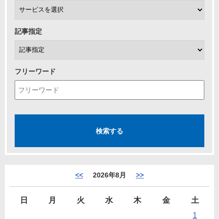
記事指定
フリーワード
<<
2026年8月
>>
日
月
火
水
木
金
土
1