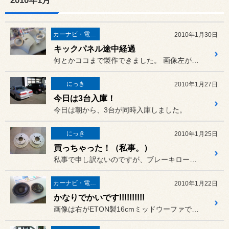
2010年1月
カーナビ・電装品
2010年1月30日
キックパネル途中経過
何とかココまで製作できました。 画像左が28日までに完成したもの...
にっき
2010年1月27日
今日は3台入庫！
今日は朝から、3台が同時入庫しました。
にっき
2010年1月25日
買っちゃった！（私事。）
私事で申し訳ないのですが、ブレーキローターを購入してしまいました。
カーナビ・電装品
2010年1月22日
かなりでかいです!!!!!!!!!!
画像は右がETON製16cmミッドウーファで、左がDYNAUDIO...