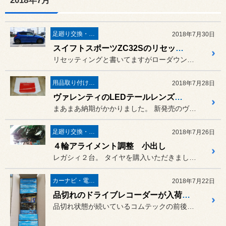
2018年7月
足廻り交換・４輪アライメント調整
2018年7月30日
スイフトスポーツZC32Sのリセッティング
リセッティングと書いてますがローダウンスプリングを某メーカーからエ...
用品取り付け作業
2018年7月28日
ヴァレンティのLEDテールレンズがド派手！
まあまあ納期がかかりました。 新発売のヴァレンティのLEDテー...
足廻り交換・４輪アライメント調整
2018年7月26日
４輪アライメント調整 小出し
レガシィ２台。 タイヤを購入いただきました後に４...
カーナビ・電装品
2018年7月22日
品切れのドライブレコーダーが入荷してまいりましたよ～
品切れ状態が続いているコムテックの前後が撮影できるドライブレコーダ...