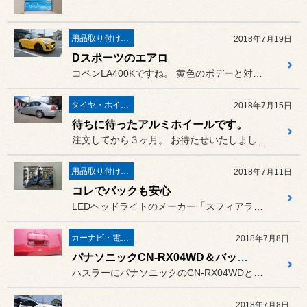
用品取り付け作業
2018年7月19日
Dスポーツのエアロ
コペンLA400Kですね。 黄色のボデーと対象的にオープンで...
タイヤ・ホイール
2018年7月15日
待ちに待ったアルミホイールです。
注文してから３ヶ月。 お待たせいたしました。
用品取り付け作業
2018年7月11日
コレでバックも安心
LEDヘッドライトのメーカー「スフィアライト」のバックランプ用のL...
カーナビ・電装品
2018年7月8日
パナソニックCN-RX04WD＆バックカメラ＠ハスラー
ハスラーにパナソニックのCN-RX04WDとバックカメラとETCを...
2018年7月8日