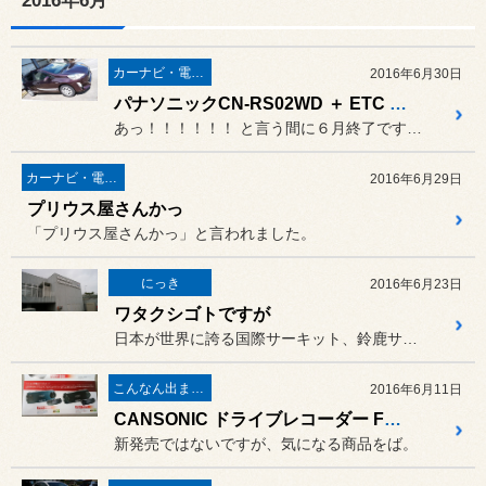
2016年6月
カーナビ・電装品
2016年6月30日
パナソニックCN-RS02WD ＋ ETC ＠ アクア
あっ！！！！！！ と言う間に６月終了です(´；ω；...
カーナビ・電装品
2016年6月29日
プリウス屋さんかっ
「プリウス屋さんかっ」と言われました。
にっき
2016年6月23日
ワタクシゴトですが
日本が世界に誇る国際サーキット、鈴鹿サーキット。
こんなん出ました。
2016年6月11日
CANSONIC ドライブレコーダー FDV-700S
新発売ではないですが、気になる商品をば。