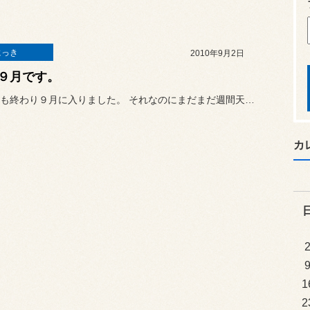
にっき
2010年9月2日
９月です。
暑い８月も終わり９月に入りました。 それなのにまだまだ週間天気予報で...
カ
1
2