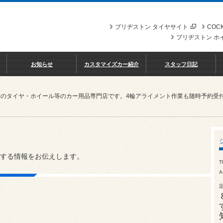
ブリヂストン タイヤサイト
COCK
ブリヂストン ホ
お知らせ
カスタマイズカー紹介
スタッフ日記
市のタイヤ・ホイール等のカー用品専門店です。4輪アライメント作業も随時予約受
する情報をお伝えします。
T
A