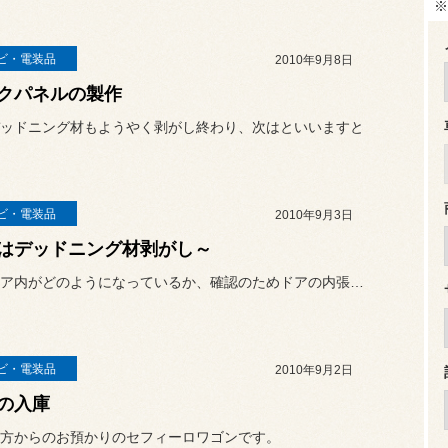
※
ビ・電装品
2010年9月8日
クパネルの製作
ッドニング材もようやく剥がし終わり、次はといいますと
ビ・電装品
2010年9月3日
はデッドニング材剥がし～
今日はドア内がどのようになっているか、確認のためドアの内張りを外し...
ビ・電装品
2010年9月2日
の入庫
方からのお預かりのセフィーロワゴンです。