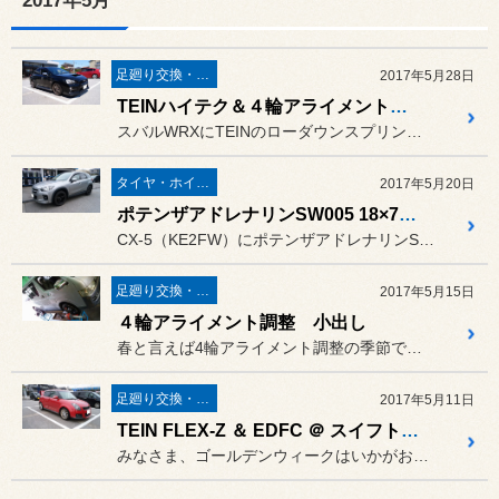
2017年5月
足廻り交換・４輪アライメント調整
2017年5月28日
TEINハイテク＆４輪アライメント調整 ＠ WRX（VAB）
スバルWRXにTEINのローダウンスプリング「ハイテク」を取り付け...
タイヤ・ホイール
2017年5月20日
ポテンザアドレナリンSW005 18×7.5J+53 GB＠CX-5（KE2FW）
CX-5（KE2FW）にポテンザアドレナリンSW005 18×7....
足廻り交換・４輪アライメント調整
2017年5月15日
４輪アライメント調整 小出し
春と言えば4輪アライメント調整の季節です？
足廻り交換・４輪アライメント調整
2017年5月11日
TEIN FLEX-Z ＆ EDFC ＠ スイフトスポーツ（ZC31S）
みなさま、ゴールデンウィークはいかがお過ごしされましたでしょうか？