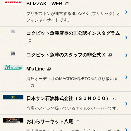
BLIZZAK WEB
ブリヂストンが運営するBLIZZAK（ブリザック）オ
フィシャルサイトです。
コクピット魚津店長の非公認インスタグラム
コクピット魚津のスタッフの非公式Ｘ
M's Line
海外オーディオのMACROMやETONの取り扱いメ
ーカー
日本サン石油株式会社（ＳＵＮＯＣＯ）
当店がメインで扱っているオイルのメーカーです。
おわらサーキット八尾