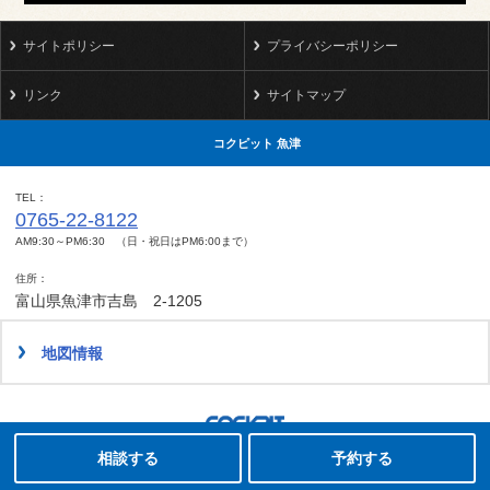
サイトポリシー
プライバシーポリシー
リンク
サイトマップ
コクピット 魚津
TEL
0765-22-8122
AM9:30～PM6:30 （日・祝日はPM6:00まで）
住所
富山県魚津市吉島 2-1205
地図情報
タイヤ点検・安全点検/タイヤ履き替え/オイル交換/その他ピット作業の予約
Copyright(C)2008-2022 COCKPIT UOZU.All rights reserved.
相談する
予約する