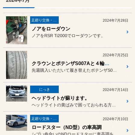
2024年7月
足廻り交換・４輪アライメント調整
2024年7月28日
ノアをローダウン
ノアをRSR Ti2000でローダウンです。
2024年7月25日
クラウンとポテンザS007Aと４輪アライメント調整
先週購入いただいて履き替えたポテンザS007Aです。
にっき
2024年7月14日
ヘッドライトが蘇ります。
ヘッドライトの黄ばみで困っておられる方って結構いらっしゃいますね～...
足廻り交換・４輪アライメント調整
2024年7月10日
ロードスター（ND型）の車高調
シブい色合いのNDロードスターに車高調を取付です。