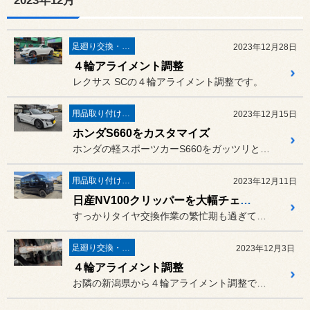
2023年12月
足廻り交換・４輪アライメント調整
2023年12月28日
４輪アライメント調整
レクサス SCの４輪アライメント調整です。
用品取り付け作業
2023年12月15日
ホンダS660をカスタマイズ
ホンダの軽スポーツカーS660をガッツリとカスタマイズです。
用品取り付け作業
2023年12月11日
日産NV100クリッパーを大幅チェンジ
すっかりタイヤ交換作業の繁忙期も過ぎてしまいました。
足廻り交換・４輪アライメント調整
2023年12月3日
４輪アライメント調整
お隣の新潟県から４輪アライメント調整でご来店されたオーナー様の10...