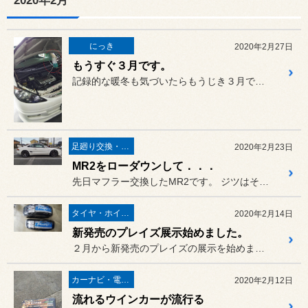
2020年2月
にっき
2020年2月27日
もうすぐ３月です。
記録的な暖冬も気づいたらもうじき３月ですね～
足廻り交換・４輪アライメント調整
2020年2月23日
MR2をローダウンして．．．
先日マフラー交換したMR2です。 ジツはその時に、オーナーさんから...
タイヤ・ホイール
2020年2月14日
新発売のプレイズ展示始めました。
２月から新発売のプレイズの展示を始めました。
カーナビ・電装品
2020年2月12日
流れるウインカーが流行る