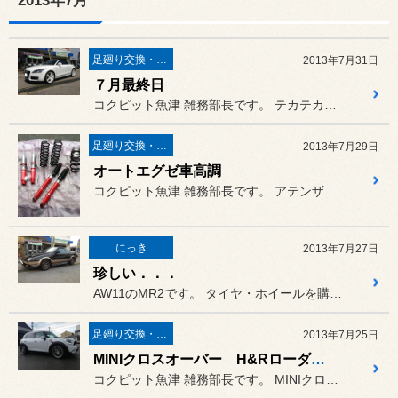
2013年7月
足廻り交換・４輪アライメント調整
2013年7月31日
７月最終日
コクピット魚津 雑務部長です。 テカテカのAUDI TT
足廻り交換・４輪アライメント調整
2013年7月29日
オートエグゼ車高調
コクピット魚津 雑務部長です。 アテンザのタイヤ交換とオートエグ...
にっき
2013年7月27日
珍しい．．．
AW11のMR2です。 タイヤ・ホイールを購入いただいた...
足廻り交換・４輪アライメント調整
2013年7月25日
MINIクロスオーバー H&Rローダウンサス
コクピット魚津 雑務部長です。 MINIクロスオーバー H&Rロ...