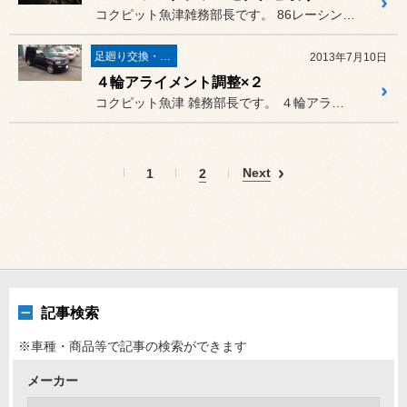
コクピット魚津雑務部長です。 86レーシングにフルバケとフルセ...
足廻り交換・４輪アライメント調整
2013年7月10日
４輪アライメント調整×２
コクピット魚津 雑務部長です。 ４輪アライメント調整２台です。
Next
1
2
記事検索
※車種・商品等で記事の検索ができます
メーカー