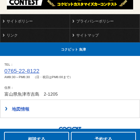
サイトポリシー
プライバシーポリシー
リンク
サイトマップ
コクピット 魚津
TEL
0765-22-8122
AM9:30～PM6:30 （日・祝日はPM6:00まで）
住所
富山県魚津市吉島 2-1205
地図情報
タイヤ点検・安全点検/タイヤ履き替え/オイル交換/その他ピット作業の予約
相談する
予約する
Copyright(C)2008-2022 COCKPIT UOZU.All rights reserved.