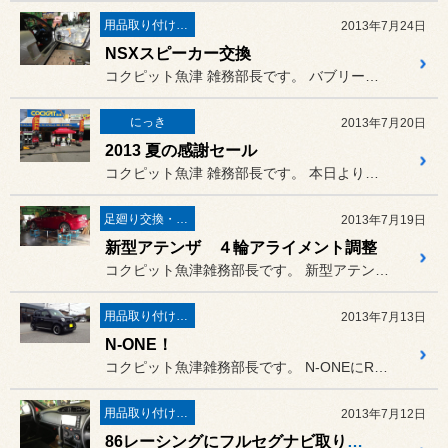
用品取り付け作業
2013年7月24日
NSXスピーカー交換
コクピット魚津 雑務部長です。 バブリーな頃のバブリーなNSX。
にっき
2013年7月20日
2013 夏の感謝セール
コクピット魚津 雑務部長です。 本日より２日間、ささやかではござ...
足廻り交換・４輪アライメント調整
2013年7月19日
新型アテンザ ４輪アライメント調整
コクピット魚津雑務部長です。 新型アテンザの４輪アライメント調...
用品取り付け作業
2013年7月13日
N-ONE！
コクピット魚津雑務部長です。 N-ONEにRAYSのTE37K...
用品取り付け作業
2013年7月12日
86レーシングにフルセグナビ取り付け